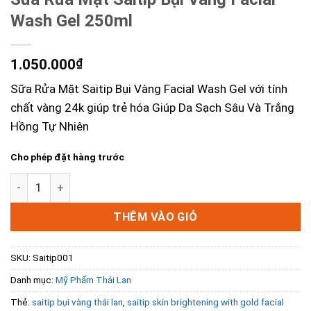
Wash Gel 250ml
1.050.000
₫
Sữa Rửa Mặt Saitip Bụi Vàng Facial Wash Gel với tính
chất vàng 24k giúp trẻ hóa Giúp Da Sạch Sâu Và Trắng
Hồng Tự Nhiên
Cho phép đặt hàng trước
Sữa Rửa Mặt Saitip Bụi Vàng Facial Wash Gel 250ml số lượ
THÊM VÀO GIỎ
SKU:
Saitip001
Danh mục:
Mỹ Phẩm Thái Lan
Thẻ:
saitip bụi vàng thái lan
,
saitip skin brightening with gold facial