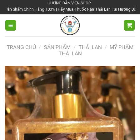
Chuyển
HƯỚNG DẪN VIÊN SHOP
Hãng 100% | Hãy Mua Thuốc Rắn Thái Lan Tại Hướng Dẫn Viên Shop | Với Giá
đến
nội
dung
TRANG CHỦ
/
SẢN PHẨM
/
THÁI LAN
/
MỸ PHẨM
THÁI LAN