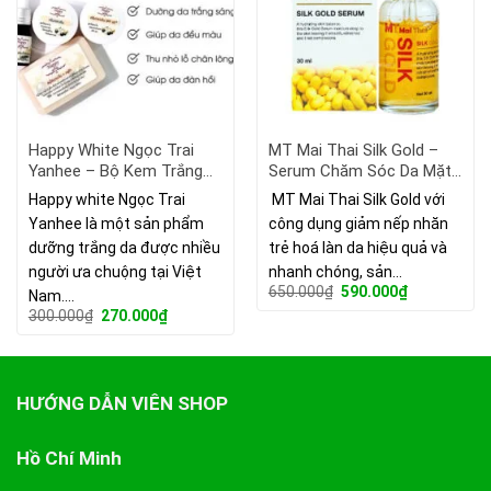
Happy White Ngọc Trai
MT Mai Thai Silk Gold –
Yanhee – Bộ Kem Trắng
Serum Chăm Sóc Da Mặt
Da Thái Lan.
Trẻ Hóa Giảm Nếp Nhăn.
Happy white Ngọc Trai
MT Mai Thai Silk Gold với
Yanhee là một sản phẩm
công dụng giảm nếp nhăn
dưỡng trắng da được nhiều
trẻ hoá làn da hiệu quả và
người ưa chuộng tại Việt
nhanh chóng, sản…
Giá
Giá
650.000
₫
590.000
₫
Nam.…
gốc
hiện
Giá
Giá
300.000
₫
270.000
₫
là:
tại
gốc
hiện
650.000₫.
là:
là:
tại
590.000₫.
300.000₫.
là:
270.000₫.
HƯỚNG DẪN VIÊN SHOP
Hồ Chí Minh