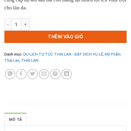
cho làn da.
Set Dưỡng Da Agarwood Oil Face Oil & Snail Glow Facial C
THÊM VÀO GIỎ
Danh mục:
DU LỊCH TỰ TÚC THÁI LAN - ĐẶT DỊCH VỤ LẺ
,
Mỹ Phẩm
Thái Lan
,
THÁI LAN
MÔ TẢ