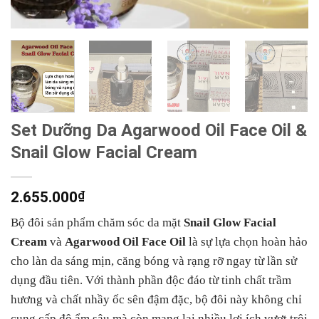
Set Dưỡng Da Agarwood Oil Face Oil &
Snail Glow Facial Cream
2.655.000
₫
Bộ đôi sản phẩm chăm sóc da mặt
Snail Glow Facial
Cream
và
Agarwood Oil Face Oil
là sự lựa chọn hoàn hảo
cho làn da sáng mịn, căng bóng và rạng rỡ ngay từ lần sử
dụng đầu tiên. Với thành phần độc đáo từ tinh chất trầm
hương và chất nhầy ốc sên đậm đặc, bộ đôi này không chỉ
cung cấp độ ẩm sâu mà còn mang lại nhiều lợi ích vượt trội