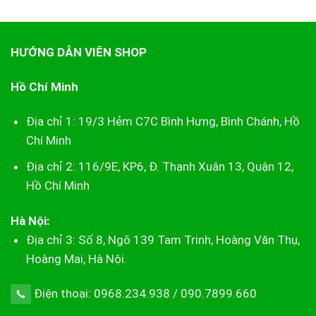
650.000₫.
là:
3.900.000₫.
là:
590.000₫.
3.500.00
HƯỚNG DẪN VIÊN SHOP
Hồ Chí Minh
Địa chỉ 1: 19/3 Hẻm C7C Bình Hưng, Bình Chánh, Hồ
Chí Minh
Địa chỉ 2: 116/9E, KP6, Đ. Thạnh Xuân 13, Quận 12,
Hồ Chí Minh
Hà Nội:
Địa chỉ 3: Số 8, Ngõ 139 Tam Trinh, Hoàng Văn Thụ,
Hoàng Mai, Hà Nội.
Điện thoại: 0968.234.938 / 090.7899.660