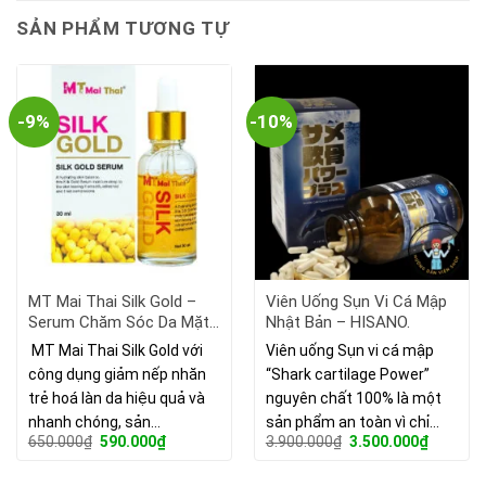
SẢN PHẨM TƯƠNG TỰ
-9%
-10%
MT Mai Thai Silk Gold –
Viên Uống Sụn Vi Cá Mập
Serum Chăm Sóc Da Mặt
Nhật Bản – HISANO.
Trẻ Hóa Giảm Nếp Nhăn.
MT Mai Thai Silk Gold với
Viên uống Sụn vi cá mập
công dụng giảm nếp nhăn
“Shark cartilage Power”
trẻ hoá làn da hiệu quả và
nguyên chất 100% là một
nhanh chóng, sản…
sản phẩm an toàn vì chỉ…
Giá
Giá
Giá
Giá
650.000
₫
590.000
₫
3.900.000
₫
3.500.000
₫
gốc
hiện
gốc
hiện
là:
tại
là:
tại