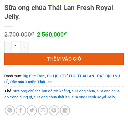
Sữa ong chúa Thái Lan Fresh Royal
Jelly.
Giá
Giá
2.700.000
₫
2.560.000
₫
gốc
hiện
Sữa ong chúa Thái Lan Fresh Royal Jelly. số lượng
là:
tại
2.700.000₫.
là:
2.560.000₫.
THÊM VÀO GIỎ
Danh mục:
Big Bee Farm
,
DU LỊCH TỰ TÚC THÁI LAN - ĐẶT DỊCH VỤ
LẺ
,
Đặc sản 3 miền Thái Lan
Thẻ:
sữa ong chú thái lan có tốt không
,
sữa ong chúa
,
sữa ong chúa
có công dụng gì
,
sữa ong chúa thái lan
,
sữa ong Fresh Royal Jelly.