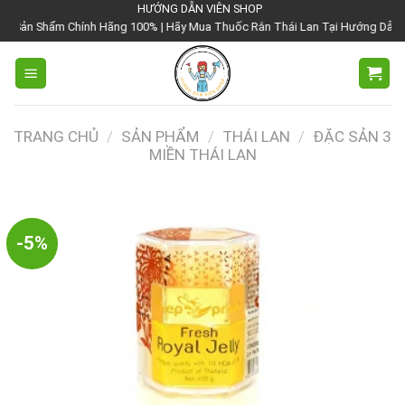
Chuyển
HƯỚNG DẪN VIÊN SHOP
nh Hãng 100% | Hãy Mua Thuốc Rắn Thái Lan Tại Hướng Dẫn Viên Shop | Với 
đến
nội
dung
TRANG CHỦ
/
SẢN PHẨM
/
THÁI LAN
/
ĐẶC SẢN 3
MIỀN THÁI LAN
-5%