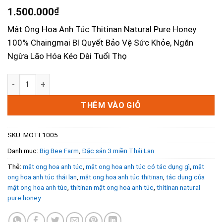
1.500.000
₫
Mật Ong Hoa Anh Túc Thitinan Natural Pure Honey
100% Chaingmai Bí Quyết Bảo Vệ Sức Khỏe, Ngăn
Ngừa Lão Hóa Kéo Dài Tuổi Thọ
Mật Ong Hoa Anh Túc Thitinan - Chaingmai Pure Honey 10
THÊM VÀO GIỎ
SKU:
MOTL1005
Danh mục:
Big Bee Farm
,
Đặc sản 3 miền Thái Lan
Thẻ:
mật ong hoa anh túc
,
mật ong hoa anh túc có tác dụng gì
,
mật
ong hoa anh túc thái lan
,
mật ong hoa anh túc thitinan
,
tác dụng của
mật ong hoa anh túc
,
thitinan mật ong hoa anh túc
,
thitinan natural
pure honey