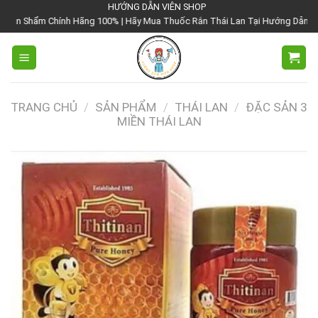
Chuyển
HƯỚNG DẪN VIÊN SHOP
 Hãng 100% | Hãy Mua Thuốc Rắn Thái Lan Tại Hướng Dẫn Viên Shop | Với Giá
đến
nội
dung
TRANG CHỦ
/
SẢN PHẨM
/
THÁI LAN
/
ĐẶC SẢN 3
MIỀN THÁI LAN