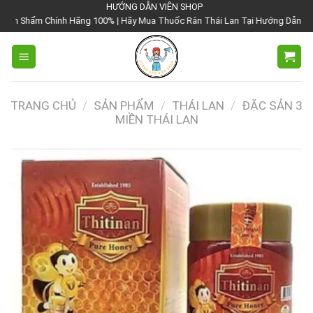
Chuyển
HƯỚNG DẪN VIÊN SHOP
ng 100% | Hãy Mua Thuốc Rắn Thái Lan Tại Hướng Dẫn Viên Shop | Với Giá Tố
đến
nội
dung
TRANG CHỦ
/
SẢN PHẨM
/
THÁI LAN
/
ĐẶC SẢN 3
MIỀN THÁI LAN