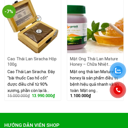
-7%
Cao Thái Lan Siracha Hộp
Mật Ong Thái Lan Mature
100g.
Honey – Chữa Nhiệt
Miệng.
Cao Thái Lan Siracha. Đây
Mật ong thái lan Mature
"bài thuốc Cao hổ cốt"
honey là sản phẩm điều trị
được điều chế từ 90%
bệnh hiệu quả nhanh và an
xương, phần còn lại là…
toàn. Mật ong…
Giá
Giá
15.000.000
₫
13.990.000
₫
1.100.000
₫
gốc
hiện
là:
tại
15.000.000₫.
là:
13.990.000₫.
HƯỚNG DẪN VIÊN SHOP