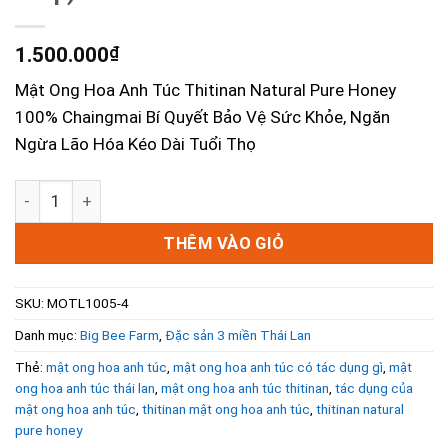
1.500.000
₫
Mật Ong Hoa Anh Túc Thitinan Natural Pure Honey
100% Chaingmai Bí Quyết Bảo Vệ Sức Khỏe, Ngăn
Ngừa Lão Hóa Kéo Dài Tuổi Thọ
Mật Ong Hoa Anh Túc Thitinan - Chaingmai Pure Honey 10
THÊM VÀO GIỎ
SKU:
MOTL1005-4
Danh mục:
Big Bee Farm
,
Đặc sản 3 miền Thái Lan
Thẻ:
mật ong hoa anh túc
,
mật ong hoa anh túc có tác dụng gì
,
mật
ong hoa anh túc thái lan
,
mật ong hoa anh túc thitinan
,
tác dụng của
mật ong hoa anh túc
,
thitinan mật ong hoa anh túc
,
thitinan natural
pure honey