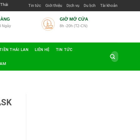
ướng Dẫn Viên Shop | Với Giá Tốt Nhất
Tin tức
Giới thiệu
Dịch vụ
Du lịch
Tài khoản
HÀNG
GIỜ MỞ CỬA
3 Ngày
8h -20h (T2-CN)
TIỀN THÁI LAN
LIÊN HỆ
TIN TỨC
Tìm
kiếm:
NAM
ASK