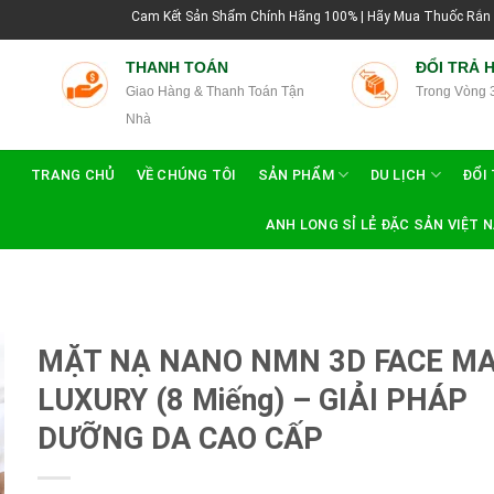
Cam Kết Sản Shẩm Chính Hãng 100% | Hãy Mua Thuốc Rắn Thái Lan Tại H
THANH TOÁN
ĐỔI TRẢ 
Giao Hàng & Thanh Toán Tận
Trong Vòng 
Nhà
TRANG CHỦ
VỀ CHÚNG TÔI
SẢN PHẨM
DU LỊCH
ĐỔI 
ANH LONG SỈ LẺ ĐẶC SẢN VIỆT 
MẶT NẠ NANO NMN 3D FACE M
LUXURY (8 Miếng) – GIẢI PHÁP
DƯỠNG DA CAO CẤP