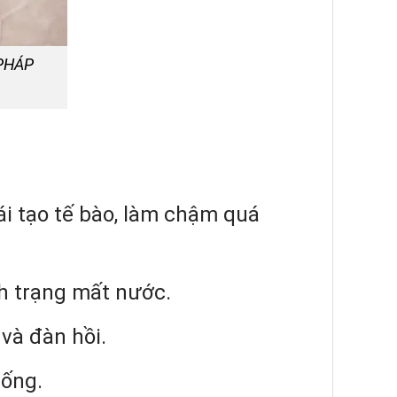
 PHÁP
i tạo tế bào, làm chậm quá
nh trạng mất nước.
và đàn hồi.
sống.