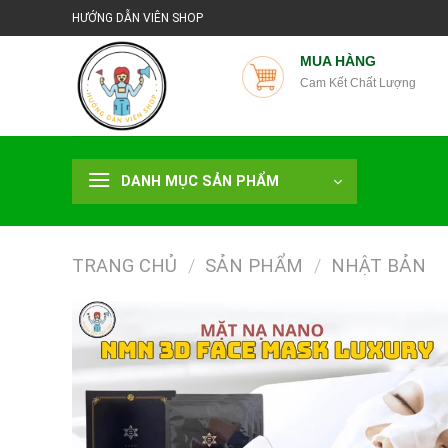
Chuyển
HƯỚNG DẪN VIÊN SHOP
đến
nội
MUA HÀNG
Cam Kết Chất Lượng
dung
DANH MỤC SẢN PHẨM
TRANG CHỦ
/
SẢN PHẨM
/
NHẬT BẢN