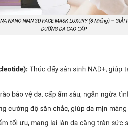
NẠ NANO NMN 3D FACE MASK LUXURY (8 Miếng) – GIẢI
DƯỠNG DA CAO CẤP
eotide):
Thúc đẩy sản sinh NAD+, giúp tá
 rào bảo vệ da, cấp ẩm sâu, ngăn ngừa tì
ng cường độ săn chắc, giúp da mịn màng 
m tối ưu, mang lại làn da căng tràn sức 