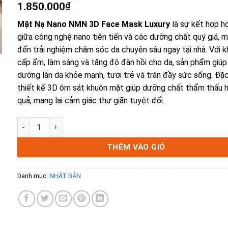
1.850.000
₫
Mặt Nạ Nano NMN 3D Face Mask Luxury
là sự kết hợp h
giữa công nghệ nano tiên tiến và các dưỡng chất quý giá, 
đến trải nghiệm chăm sóc da chuyên sâu ngay tại nhà. Với 
cấp ẩm, làm sáng và tăng độ đàn hồi cho da, sản phẩm giúp
dưỡng làn da khỏe mạnh, tươi trẻ và tràn đầy sức sống. Đặc
thiết kế 3D ôm sát khuôn mặt giúp dưỡng chất thẩm thấu h
quả, mang lại cảm giác thư giãn tuyệt đối.
MẶT NẠ NANO NMN 3D FACE MASK LUXURY (8 Miếng) - GIẢ
THÊM VÀO GIỎ
Danh mục:
NHẬT BẢN