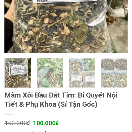
Mâm Xôi Bầu Đất Tím: Bí Quyết Nội
Tiết & Phụ Khoa (Sỉ Tận Gốc)
Giá
Giá
150.000
₫
100.000
₫
gốc
hiện