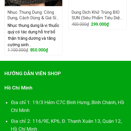
Nhục Thung Dung: Công
Dung Dịch Khử Trùng BIO
Dụng, Cách Dùng & Giá Sỉ
SUN (Siêu Phẩm Tiêu Diệt
Tận Gốc 2026
Virus Trung Cộng)
Giá
Giá
400.000
₫
299.000
₫
Nhục thung dung là vị thuốc
gốc
hiện
quý có tác dụng hỗ trợ bổ
là:
tại
400.000₫.
là:
thận tráng dương và tăng
299.000₫.
cường sinh…
Giá
Giá
1.100.000
₫
850.000
₫
gốc
hiện
là:
tại
1.100.000₫.
là:
850.000₫.
HƯỚNG DẪN VIÊN SHOP
Hồ Chí Minh
Địa chỉ 1: 19/3 Hẻm C7C Bình Hưng, Bình Chánh, Hồ
Chí Minh
Địa chỉ 2: 116/9E, KP6, Đ. Thạnh Xuân 13, Quận 12,
Hồ Chí Minh