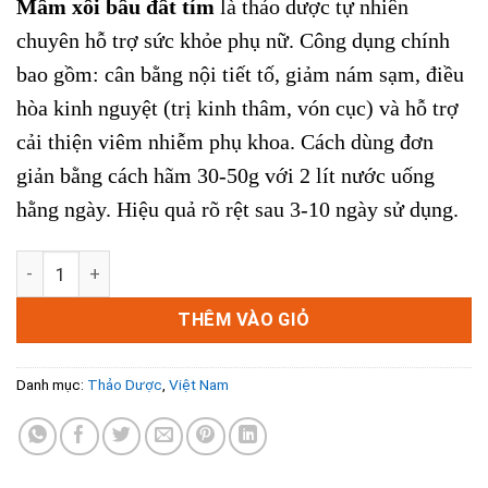
Mâm xôi bầu đất tím
là thảo dược tự nhiên
là:
tại
150.000₫.
là:
chuyên hỗ trợ sức khỏe phụ nữ. Công dụng chính
100.000₫.
bao gồm: cân bằng nội tiết tố, giảm nám sạm, điều
hòa kinh nguyệt (trị kinh thâm, vón cục) và hỗ trợ
cải thiện viêm nhiễm phụ khoa. Cách dùng đơn
giản bằng cách hãm 30-50g với 2 lít nước uống
hằng ngày. Hiệu quả rõ rệt sau 3-10 ngày sử dụng.
Mâm Xôi Bầu Đất Tím: Bí Quyết Nội Tiết & Phụ Khoa (Sỉ Tậ
THÊM VÀO GIỎ
Danh mục:
Thảo Dược
,
Việt Nam