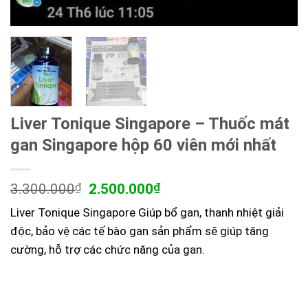
Liver Tonique Singapore – Thuốc mát
gan Singapore hộp 60 viên mới nhất
Giá
Giá
3.300.000
₫
2.500.000
₫
gốc
hiện
Liver Tonique Singapore Giúp bổ gan, thanh nhiệt giải
là:
tại
3.300.000₫.
là:
độc, bảo vệ các tế bào gan sản phẩm sẽ giúp tăng
2.500.000₫.
cường, hỗ trợ các chức năng của gan.