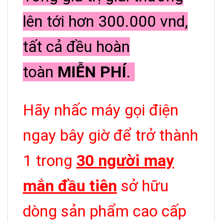
lên tới hơn 300.000 vnd,
tất cả đều hoàn
toàn
MIỄN PHÍ
.
Hãy nhấc máy gọi điện
ngay bây giờ để trở thành
1 trong
30 người may
mắn đầu tiên
sở hữu
dòng sản phẩm cao cấp