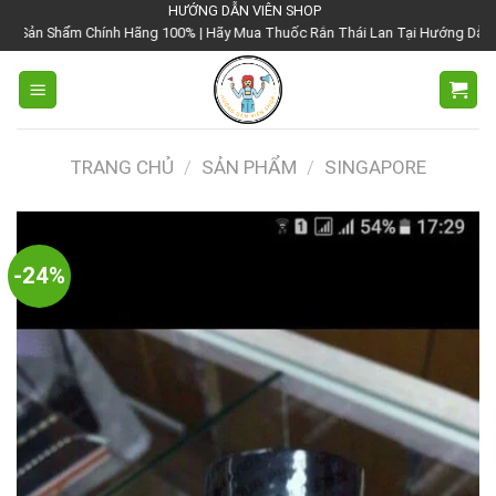
Chuyển
HƯỚNG DẪN VIÊN SHOP
h Hãng 100% | Hãy Mua Thuốc Rắn Thái Lan Tại Hướng Dẫn Viên Shop | Với Gi
đến
nội
dung
TRANG CHỦ
/
SẢN PHẨM
/
SINGAPORE
-24%