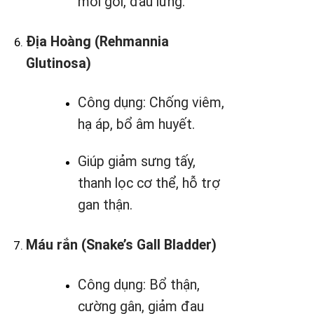
mỏi gối, đau lưng.
Địa Hoàng (Rehmannia
Glutinosa)
Công dụng: Chống viêm,
hạ áp, bổ âm huyết.
Giúp giảm sưng tấy,
thanh lọc cơ thể, hỗ trợ
gan thận.
Máu rắn (Snake’s Gall Bladder)
Công dụng: Bổ thận,
cường gân, giảm đau