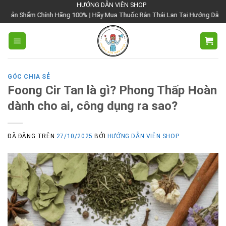
Chuyển
HƯỚNG DẪN VIÊN SHOP
 Hãng 100% | Hãy Mua Thuốc Rắn Thái Lan Tại Hướng Dẫn Viên Shop | Với Gi
đến
nội
dung
GÓC CHIA SẺ
Foong Cir Tan là gì? Phong Thấp Hoàn
dành cho ai, công dụng ra sao?
ĐÃ ĐĂNG TRÊN
27/10/2025
BỞI
HƯỚNG DẪN VIÊN SHOP