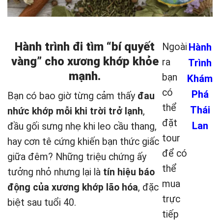
Hành trình đi tìm “bí quyết
Ngoài
Hành
vàng” cho xương khớp khỏe
ra
Trình
mạnh.
bạn
Khám
có
Phá
Bạn có bao giờ từng cảm thấy
đau
thể
Thái
nhức khớp mỗi khi trời trở lạnh
,
đặt
Lan
đầu gối sưng nhẹ khi leo cầu thang,
tour
hay cơn tê cứng khiến bạn thức giấc
để có
giữa đêm? Những triệu chứng ấy
thể
tưởng nhỏ nhưng lại là
tín hiệu báo
mua
động của xương khớp lão hóa
, đặc
trực
biệt sau tuổi 40.
tiếp