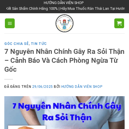
Chuyển
HƯỚNG DẪN VIÊN SHOP
m Chính Hãng 100% | Hãy Mua Thuốc Rắn Thái Lan Tại Hướng Dẫn Viên Shop | 
đến
nội
dung
GÓC CHIA SẺ
,
TIN TỨC
7 Nguyên Nhân Chính Gây Ra Sỏi Thận
– Cảnh Báo Và Cách Phòng Ngừa Từ
Gốc
ĐÃ ĐĂNG TRÊN
29/06/2025
BỞI
HƯỚNG DẪN VIÊN SHOP