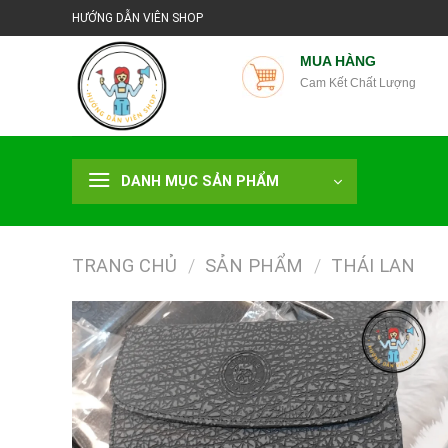
Chuyển
HƯỚNG DẪN VIÊN SHOP
đến
nội
MUA HÀNG
Cam Kết Chất Lượng
dung
DANH MỤC SẢN PHẨM
TRANG CHỦ
/
SẢN PHẨM
/
THÁI LAN