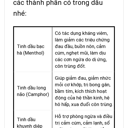
các thành phần có trong dầu
nhé:
Có tác dụng kháng viêm,
làm giảm các triệu chứng
Tinh dầu bạc
đau đầu, buồn nôn, cảm
hà (Menthol)
cúm, nghẹt mũi, làm dịu
các cơn ngứa do dị ứng,
côn trùng đốt.
Giúp giảm đau, giảm nhức
mỏi cơ khớp, trị bong gân,
Tinh dầu long
bầm tím, kích thích hoạt
não (Camphor)
động của hệ thần kinh, hệ
hô hấp, xua đuổi côn trùng.
Hỗ trợ phòng ngừa và điều
Tinh dầu
trị cảm cúm, cảm lạnh, sổ
khuynh diệp