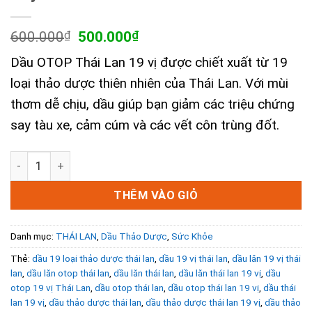
Giá
Giá
600.000
₫
500.000
₫
gốc
hiện
Dầu OTOP Thái Lan 19 vị được chiết xuất từ 19
là:
tại
600.000₫.
là:
loại thảo dược thiên nhiên của Thái Lan. Với mùi
500.000₫.
thơm dễ chịu, dầu giúp bạn giảm các triệu chứng
say tàu xe, cảm cúm và các vết côn trùng đốt.
Lốc 12 Chai Dầu Gió OTOP Thái Lan 19 Vị Thảo Dược Herba
THÊM VÀO GIỎ
Danh mục:
THÁI LAN
,
Dầu Thảo Dược
,
Sức Khỏe
Thẻ:
dầu 19 loại thảo dược thái lan
,
dầu 19 vị thái lan
,
dầu lăn 19 vị thái
lan
,
dầu lăn otop thái lan
,
dầu lăn thái lan
,
dầu lăn thái lan 19 vị
,
dầu
otop 19 vị Thái Lan
,
dầu otop thái lan
,
dầu otop thái lan 19 vị
,
dầu thái
lan 19 vị
,
dầu thảo dược thái lan
,
dầu thảo dược thái lan 19 vị
,
dầu thảo