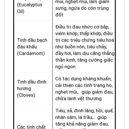
mũi, nghẹt mũi, làm giảm
(Eucalyptus
sưng, ngứa do côn trùng
Oil)
đốt.
Điều trị đau nhức cơ bắp,
viêm khớp, thấp khớp, điều
Tinh dầu bạch
trị các triệu chứng tiêu hoá
đậu khấu
như buồn nôn, tiêu chảy,
(Cardamom)
đầy hơi, làm dịu căng thẳng
thần kinh, tăng cường giấc
ngủ ngon.
Có tác dụng kháng khuẩn,
Tinh dầu đinh
cải thiện các tình trạng ho,
hương
nghẹt mũi,.. giúp giảm đau,
(Cloves)
chữa lành vết thương.
Tiêu, sả, đinh lăng, hồi, quế,
nhân sâm, lá trầu,… giúp
tăng khả năng giảm đau,
Các tinh chất