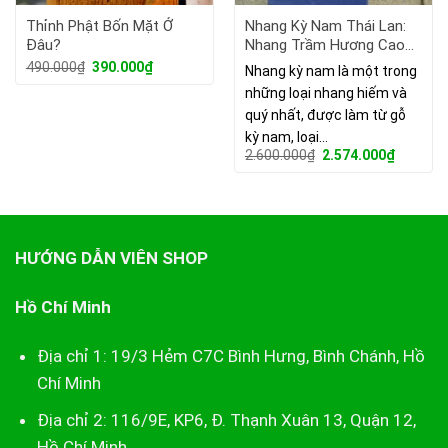
Thỉnh Phật Bốn Mặt Ở
Nhang Kỳ Nam Thái Lan:
Đâu?
Nhang Trầm Hương Cao
Cấp Của Hoàng Gia Thái
Giá
Giá
490.000
₫
390.000
₫
Nhang kỳ nam là một trong
gốc
hiện
Lan
những loại nhang hiếm và
là:
tại
490.000₫.
là:
quý nhất, được làm từ gỗ
390.000₫.
kỳ nam, loại…
Giá
Giá
2.600.000
₫
2.574.000
₫
gốc
hiện
là:
tại
2.600.000₫.
là:
2.574.00
HƯỚNG DẪN VIÊN SHOP
Hồ Chí Minh
Địa chỉ 1: 19/3 Hẻm C7C Bình Hưng, Bình Chánh, Hồ
Chí Minh
Địa chỉ 2: 116/9E, KP6, Đ. Thạnh Xuân 13, Quận 12,
Hồ Chí Minh