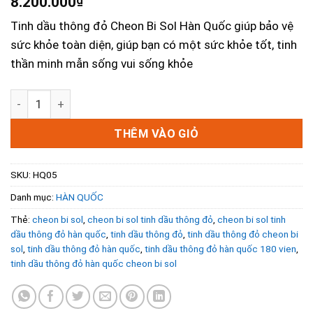
8.200.000
₫
Tinh dầu thông đỏ Cheon Bi Sol Hàn Quốc giúp bảo vệ
sức khỏe toàn diện, giúp bạn có một sức khỏe tốt, tinh
thần minh mẫn sống vui sống khỏe
Tinh Dầu Thông Đỏ Cheon Bi Sol Hàn Quốc Cao Cấp Hộp 18
THÊM VÀO GIỎ
SKU:
HQ05
Danh mục:
HÀN QUỐC
Thẻ:
cheon bi sol
,
cheon bi sol tinh dầu thông đỏ
,
cheon bi sol tinh
dầu thông đỏ hàn quốc
,
tinh dầu thông đỏ
,
tinh dầu thông đỏ cheon bi
sol
,
tinh dầu thông đỏ hàn quốc
,
tinh dầu thông đỏ hàn quốc 180 vien
,
tinh dầu thông đỏ hàn quốc cheon bi sol