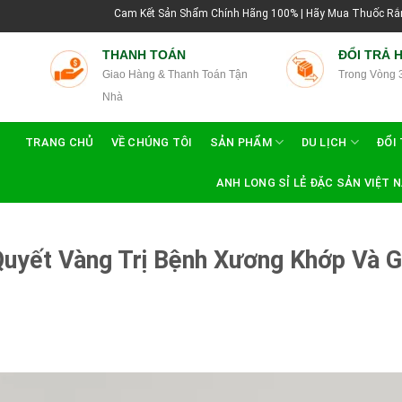
Cam Kết Sản Shẩm Chính Hãng 100% | Hãy Mua Thuốc Rắn Thái Lan Tại Hướng
THANH TOÁN
ĐỔI TRẢ 
Giao Hàng & Thanh Toán Tận
Trong Vòng 
Nhà
TRANG CHỦ
VỀ CHÚNG TÔI
SẢN PHẨM
DU LỊCH
ĐỔI 
ANH LONG SỈ LẺ ĐẶC SẢN VIỆT 
Quyết Vàng Trị Bệnh Xương Khớp Và 