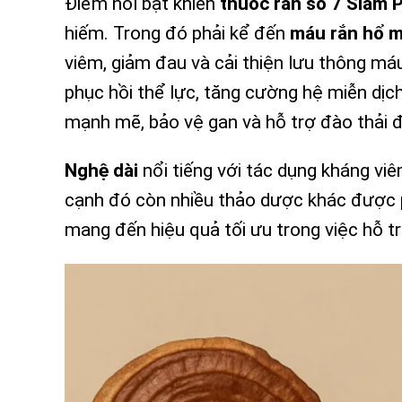
Điểm nổi bật khiến
thuốc rắn số 7 Siam 
hiếm. Trong đó phải kể đến
máu rắn hổ 
viêm, giảm đau và cải thiện lưu thông má
phục hồi thể lực, tăng cường hệ miễn dịc
mạnh mẽ, bảo vệ gan và hỗ trợ đào thải đ
Nghệ dài
nổi tiếng với tác dụng kháng viê
cạnh đó còn nhiều thảo dược khác được p
mang đến hiệu quả tối ưu trong việc hỗ tr