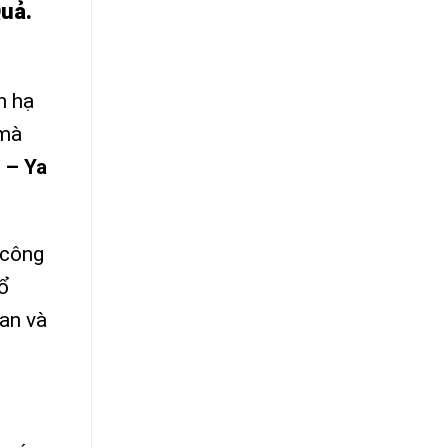
uả.
h hạ
 mà
 – Ya
 công
cổ
Lan và