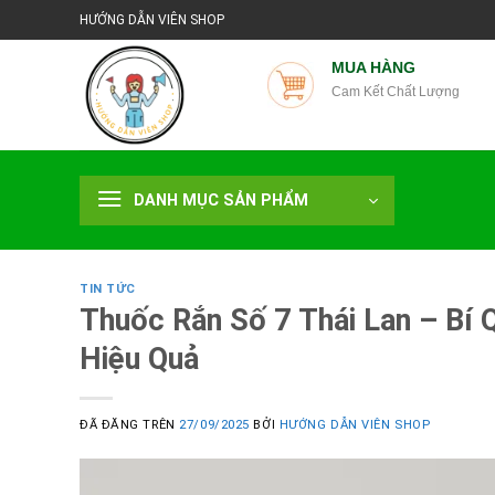
Chuyển
HƯỚNG DẪN VIÊN SHOP
đến
nội
MUA HÀNG
Cam Kết Chất Lượng
dung
DANH MỤC SẢN PHẨM
TIN TỨC
Thuốc Rắn Số 7 Thái Lan – Bí 
Hiệu Quả
ĐÃ ĐĂNG TRÊN
27/09/2025
BỞI
HƯỚNG DẪN VIÊN SHOP