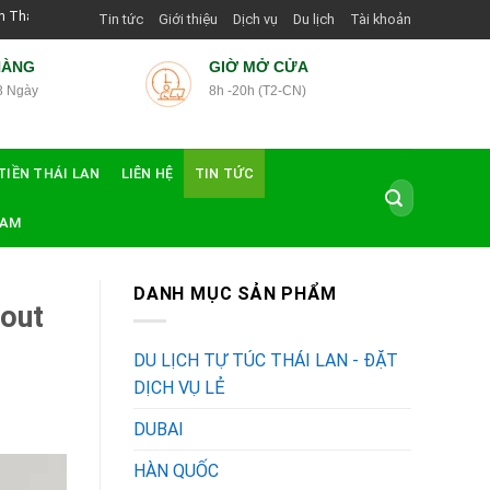
 Dẫn Viên Shop | Với Giá Tốt Nhất
Tin tức
Giới thiệu
Dịch vụ
Du lịch
Tài khoản
HÀNG
GIỜ MỞ CỬA
3 Ngày
8h -20h (T2-CN)
TIỀN THÁI LAN
LIÊN HỆ
TIN TỨC
Tìm
kiếm:
NAM
DANH MỤC SẢN PHẨM
Gout
DU LỊCH TỰ TÚC THÁI LAN - ĐẶT
DỊCH VỤ LẺ
DUBAI
HÀN QUỐC