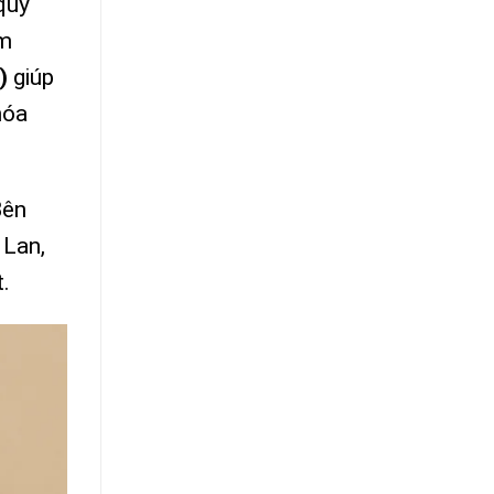
quý
ảm
)
giúp
hóa
Bên
 Lan,
.