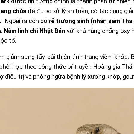
Park
được tin tưởng chính là thành phần tự nhiên 
mang chúa
đã được xử lý an toàn, có tác dụng gi
u. Ngoài ra còn có
rễ trường sinh (nhân sâm Thái
h.
Nấm linh chi Nhật Bản
với khả năng chống oxy 
ộc tố.
m, giảm sưng tấy, cải thiện tình trạng viêm khớp. 
hối hợp theo công thức bí truyền Hoàng gia Thái
ợ điều trị và phòng ngừa bệnh lý xương khớp, gout