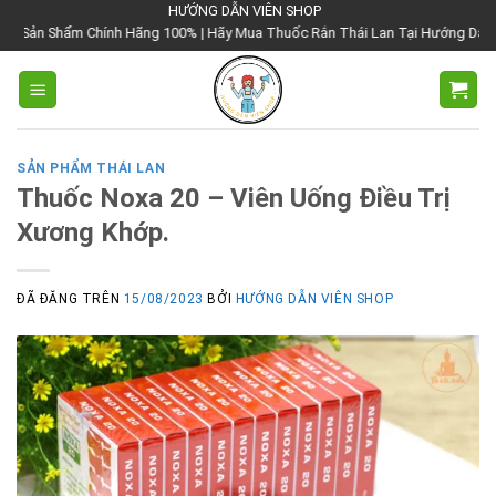
Chuyển
HƯỚNG DẪN VIÊN SHOP
ính Hãng 100% | Hãy Mua Thuốc Rắn Thái Lan Tại Hướng Dẫn Viên Shop | Với
đến
nội
dung
SẢN PHẨM THÁI LAN
Thuốc Noxa 20 – Viên Uống Điều Trị
Xương Khớp.
ĐÃ ĐĂNG TRÊN
15/08/2023
BỞI
HƯỚNG DẪN VIÊN SHOP