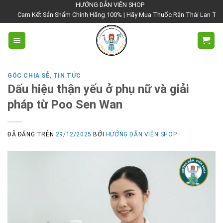
Chuyển
HƯỚNG DẪN VIÊN SHOP
 Kết Sản Shẩm Chính Hãng 100% | Hãy Mua Thuốc Rắn Thái Lan Tại Hướng Dẫn
đến
nội
dung
GÓC CHIA SẺ
,
TIN TỨC
Dấu hiệu thận yếu ở phụ nữ và giải
pháp từ Poo Sen Wan
ĐÃ ĐĂNG TRÊN
29/12/2025
BỞI
HƯỚNG DẪN VIÊN SHOP