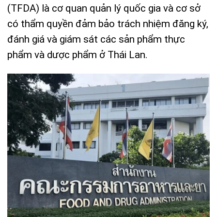
(TFDA) là cơ quan quản lý quốc gia và cơ sở
có thẩm quyền đảm bảo trách nhiệm đăng ký,
đánh giá và giám sát các sản phẩm thực
phẩm và dược phẩm ở Thái Lan.