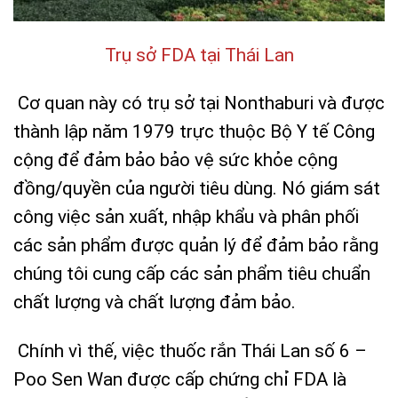
Trụ sở FDA tại Thái Lan
Cơ quan này có trụ sở tại Nonthaburi và được
thành lập năm 1979 trực thuộc Bộ Y tế Công
cộng để đảm bảo bảo vệ sức khỏe cộng
đồng/quyền của người tiêu dùng. Nó giám sát
công việc sản xuất, nhập khẩu và phân phối
các sản phẩm được quản lý để đảm bảo rằng
chúng tôi cung cấp các sản phẩm tiêu chuẩn
chất lượng và chất lượng đảm bảo.
Chính vì thế, việc thuốc rắn Thái Lan số 6 –
Poo Sen Wan được cấp chứng chỉ FDA là