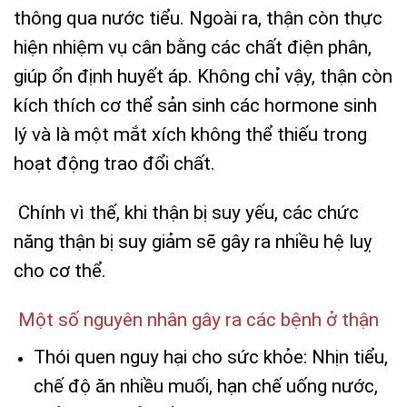
thông qua nước tiểu. Ngoài ra, thận còn thực
hiện nhiệm vụ cân bằng các chất điện phân,
giúp ổn định huyết áp. Không chỉ vậy, thận còn
kích thích cơ thể sản sinh các hormone sinh
lý và là một mắt xích không thể thiếu trong
hoạt động trao đổi chất.
Chính vì thế, khi thận bị suy yếu, các chức
năng thận bị suy giảm sẽ gây ra nhiều hệ luỵ
cho cơ thể.
Một số nguyên nhân gây ra các bệnh ở thận
Thói quen nguy hại cho sức khỏe: Nhịn tiểu,
chế độ ăn nhiều muối, hạn chế uống nước,