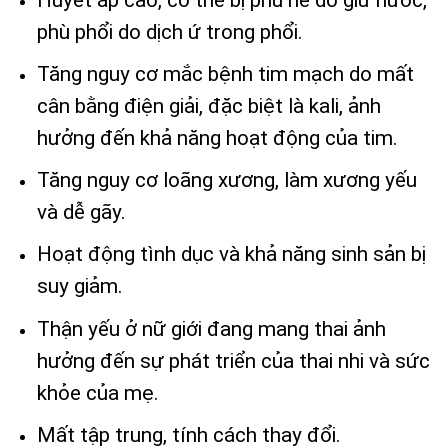
phù phổi do dịch ứ trong phổi.
Tăng nguy cơ mắc bệnh tim mạch do mất
cân bằng điện giải, đặc biệt là kali, ảnh
hưởng đến khả năng hoạt động của tim.
Tăng nguy cơ loãng xương, làm xương yếu
và dễ gãy.
Hoạt động tình dục và khả năng sinh sản bị
suy giảm.
Thận yếu ở nữ giới đang mang thai ảnh
hưởng đến sự phát triển của thai nhi và sức
khỏe của mẹ.
Mất tập trung, tính cách thay đổi.