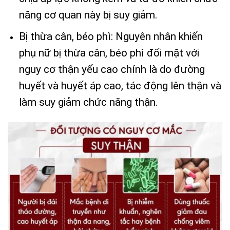
năng cơ quan này bị suy giảm.
Bị thừa cân, béo phì: Nguyên nhân khiến
phụ nữ bị thừa cân, béo phì đối mặt với
nguy cơ thận yếu cao chính là do đường
huyết và huyết áp cao, tác động lên thận và
làm suy giảm chức năng thận.