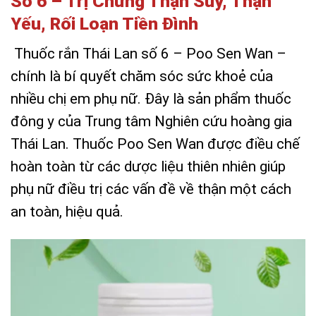
Số 6 – Trị Chứng Thận Suy, Thận
Yếu, Rối Loạn Tiền Đình
Thuốc rắn Thái Lan số 6 – Poo Sen Wan –
chính là bí quyết chăm sóc sức khoẻ của
nhiều chị em phụ nữ. Đây là sản phẩm thuốc
đông y của Trung tâm Nghiên cứu hoàng gia
Thái Lan. Thuốc Poo Sen Wan được điều chế
hoàn toàn từ các dược liệu thiên nhiên giúp
phụ nữ điều trị các vấn đề về thận một cách
an toàn, hiệu quả.