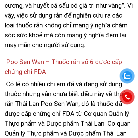
cương, và huyết cá sấu có giá trị như vàng”. Vì
vậy, việc sử dụng rắn để nghiên cứu ra các
loại thuốc rắn không chỉ mang ý nghĩa chăm
sóc sức khoẻ mà còn mang ý nghĩa đem lại
may mắn cho người sử dụng.
Poo Sen Wan – Thuốc rắn số 6 được cấp
chứng chỉ FDA
Có lẽ có nhiều chị em đã và đang sử dụng
thuốc nhưng vẫn chưa biết điều này về thuốc
rắn Thái Lan Poo Sen Wan, đó là thuốc đã
được cấp chứng chỉ FDA từ Cơ quan Quản lý
Thực phẩm và Dược phẩm Thái Lan. Cơ quan
Quản lý Thực phẩm và Dược phẩm Thái Lan