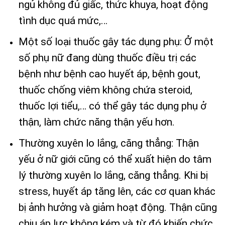
ngủ không đủ giấc, thức khuya, hoạt động
tình dục quá mức,…
Một số loại thuốc gây tác dụng phụ: Ở một
số phụ nữ đang dùng thuốc điều trị các
bệnh như bệnh cao huyết áp, bệnh gout,
thuốc chống viêm không chứa steroid,
thuốc lợi tiểu,… có thể gây tác dụng phụ ở
thận, làm chức năng thận yếu hơn.
Thường xuyên lo lắng, căng thẳng: Thận
yếu ở nữ giới cũng có thể xuất hiện do tâm
lý thường xuyên lo lắng, căng thẳng. Khi bị
stress, huyết áp tăng lên, các cơ quan khác
bị ảnh hưởng và giảm hoạt động. Thận cũng
chịu áp lực không kém và từ đó khiến chức