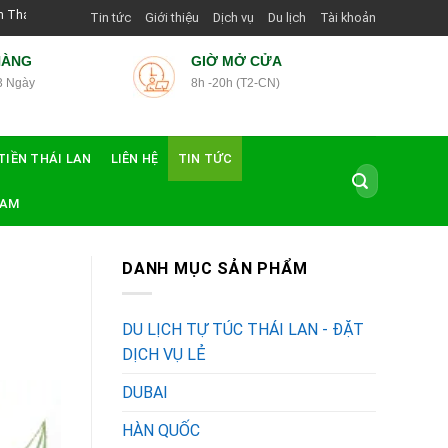
g Dẫn Viên Shop | Với Giá Tốt Nhất
Tin tức
Giới thiệu
Dịch vụ
Du lịch
Tài khoản
HÀNG
GIỜ MỞ CỬA
3 Ngày
8h -20h (T2-CN)
TIỀN THÁI LAN
LIÊN HỆ
TIN TỨC
Tìm
kiếm:
NAM
DANH MỤC SẢN PHẨM
DU LỊCH TỰ TÚC THÁI LAN - ĐẶT
DỊCH VỤ LẺ
DUBAI
HÀN QUỐC