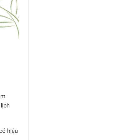
âm
lịch
có hiệu