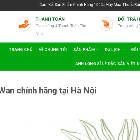
Cam Kết Sản Shẩm Chính Hãng 100% | Hãy Mua Thuốc Rắn Thái Lan Tại Hướn
THANH TOÁN
ĐỔI TRẢ 
Giao Hàng & Thanh Toán Tận
Trong Vòng 
Nhà
TRANG CHỦ
VỀ CHÚNG TÔI
SẢN PHẨM
DU LỊCH
ĐỔI 
ANH LONG SỈ LẺ ĐẶC SẢN VIỆT 
Wan chính hãng tại Hà Nội