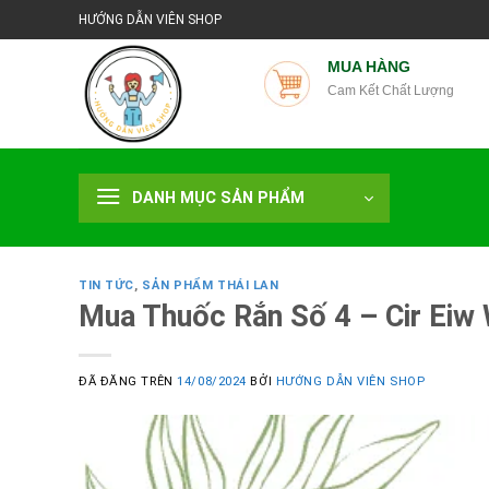
Chuyển
HƯỚNG DẪN VIÊN SHOP
đến
nội
MUA HÀNG
Cam Kết Chất Lượng
dung
DANH MỤC SẢN PHẨM
TIN TỨC
,
SẢN PHẨM THÁI LAN
Mua Thuốc Rắn Số 4 – Cir Eiw 
ĐÃ ĐĂNG TRÊN
14/08/2024
BỞI
HƯỚNG DẪN VIÊN SHOP