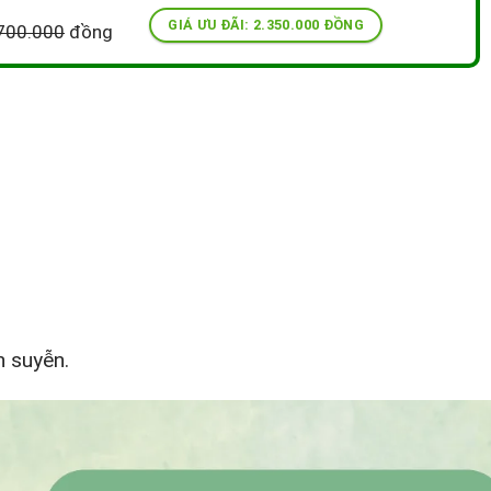
GIÁ ƯU ĐÃI: 2.350.000 ĐỒNG
700.000
đồng
n suyễn.