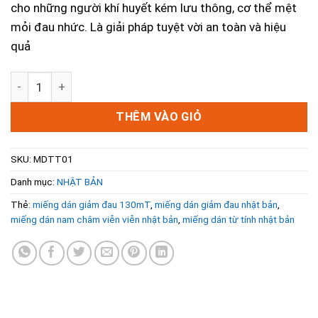
cho những người khí huyết kém lưu thông, cơ thể mệt
mỏi đau nhức. Là giải pháp tuyệt vời an toàn và hiệu
quả
MIẾNG DÁN TỪ TÍNH NHẬT BẢN - Miếng Dán Giảm Đau 130
THÊM VÀO GIỎ
SKU:
MDTT01
Danh mục:
NHẬT BẢN
Thẻ:
miếng dán giảm đau 130mT
,
miếng dán giảm đau nhật bản
,
miếng dán nam châm viễn viễn nhật bản
,
miếng dán từ tính nhật bản