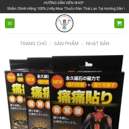
Chuyển
HƯỚNG DẪN VIÊN SHOP
ng 100% | Hãy Mua Thuốc Rắn Thái Lan Tại Hướng Dẫn Viên Shop | Với Giá T
đến
nội
dung
TRANG CHỦ
/
SẢN PHẨM
/
NHẬT BẢN