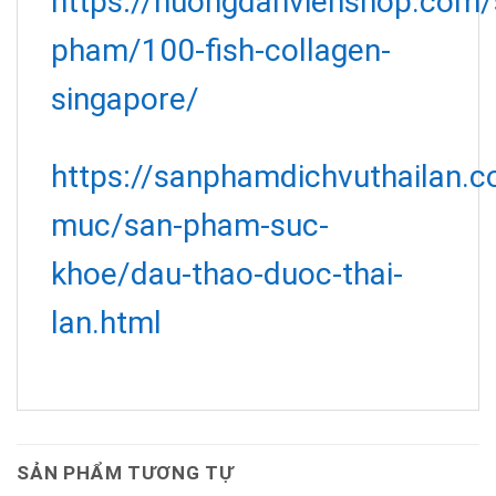
https://huongdanvienshop.com/
pham/100-fish-collagen-
singapore/
https://sanphamdichvuthailan.
muc/san-pham-suc-
khoe/dau-thao-duoc-thai-
lan.html
SẢN PHẨM TƯƠNG TỰ