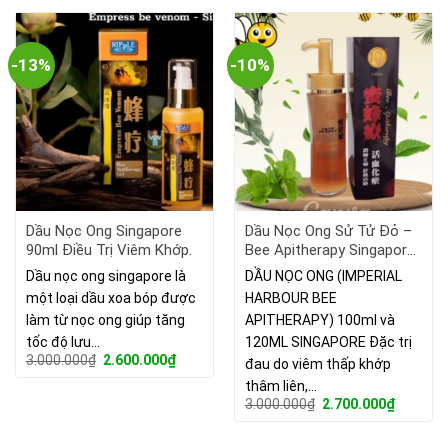
-13%
-10%
Dầu Nọc Ong Singapore
Dầu Nọc Ong Sử Tử Đỏ –
90ml Điều Trị Viêm Khớp.
Bee Apitherapy Singapore
100ml
Dầu nọc ong singapore là
DẦU NỌC ONG (IMPERIAL
một loại dầu xoa bóp được
HARBOUR BEE
làm từ nọc ong giúp tăng
APITHERAPY) 100ml và
tốc độ lưu…
120ML SINGAPORE Đặc trị
Giá
Giá
3.000.000
₫
2.600.000
₫
đau do viêm thấp khớp
gốc
hiện
thâm liên,…
là:
tại
3.000.000₫.
là:
Giá
Giá
3.000.000
₫
2.700.000
₫
2.600.000₫.
gốc
hiện
là:
tại
3.000.000₫.
là: