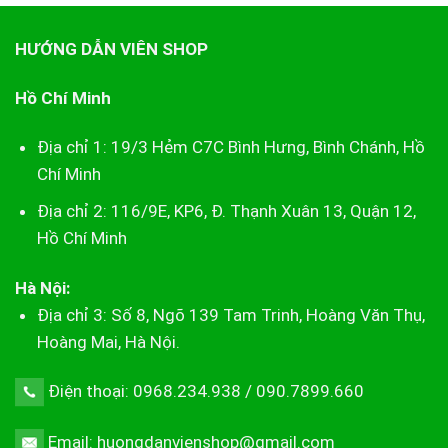
2.700.00
HƯỚNG DẪN VIÊN SHOP
Hồ Chí Minh
Địa chỉ 1: 19/3 Hẻm C7C Bình Hưng, Bình Chánh, Hồ
Chí Minh
Địa chỉ 2: 116/9E, KP6, Đ. Thạnh Xuân 13, Quận 12,
Hồ Chí Minh
Hà Nội:
Địa chỉ 3: Số 8, Ngõ 139 Tam Trinh, Hoàng Văn Thụ,
Hoàng Mai, Hà Nội.
Điện thoại: 0968.234.938 / 090.7899.660
Email: huongdanvienshop@gmail.com