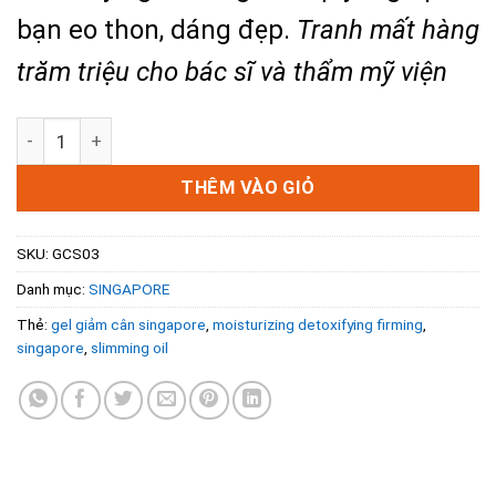
bạn eo thon, dáng đẹp.
Tranh mất hàng
trăm triệu cho bác sĩ và thẩm mỹ viện
Gel Giảm Cân Singapore - Moisturizing Detoxifying Firmin
THÊM VÀO GIỎ
SKU:
GCS03
Danh mục:
SINGAPORE
Thẻ:
gel giảm cân singapore
,
moisturizing detoxifying firming
,
singapore
,
slimming oil