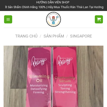
Chuyển
HƯỚNG DẪN VIÊN SHOP
hính Hãng 100% | Hãy Mua Thuốc Rắn Thái Lan Tại Hướng Dẫn Viên Shop | Vớ
đến
nội
dung
TRANG CHỦ
/
SẢN PHẨM
/
SINGAPORE