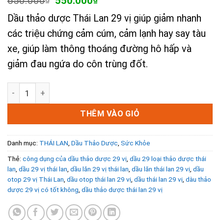
650.000
550.000
gốc
hiện
Dầu thảo dược Thái Lan 29 vị giúp giảm nhanh
là:
tại
650.000₫.
là:
các triệu chứng cảm cúm, cảm lạnh hay say tàu
550.000₫.
xe, giúp làm thông thoáng đường hô hấp và
giảm đau ngứa do côn trùng đốt.
1 Lốc 12 Chai Dầu Thảo Dược Thái Lan 29 vị OTOP Aroma T
THÊM VÀO GIỎ
Danh mục:
THÁI LAN
,
Dầu Thảo Dược
,
Sức Khỏe
Thẻ:
công dụng của dầu thảo dược 29 vị
,
dầu 29 loại thảo dược thái
lan
,
dầu 29 vị thái lan
,
dầu lăn 29 vị thái lan
,
dầu lăn thái lan 29 vị
,
dầu
otop 29 vị Thái Lan
,
dầu otop thái lan 29 vị
,
dầu thái lan 29 vị
,
dàu thảo
dược 29 vị có tốt không
,
dầu thảo dược thái lan 29 vị