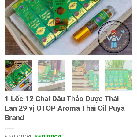
1 Lốc 12 Chai Dầu Thảo Dược Thái
Lan 29 vị OTOP Aroma Thai Oil Puya
Brand
Giá
Giá
₫
₫