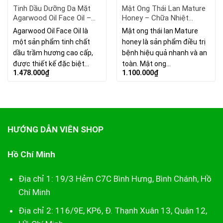
Tinh Dầu Dưỡng Da Mặt
Mật Ong Thái Lan Mature
Agarwood Oil Face Oil –
Honey – Chữa Nhiệt
Tinh Chất Dầu Trầm
Miệng.
Agarwood Oil Face Oil là
Mật ong thái lan Mature
Hương
một sản phẩm tinh chất
honey là sản phẩm điều trị
dầu trầm hương cao cấp,
bệnh hiệu quả nhanh và an
được thiết kế đặc biệt…
toàn. Mật ong…
1.478.000
₫
1.100.000
₫
HƯỚNG DẪN VIÊN SHOP
Hồ Chí Minh
Địa chỉ 1: 19/3 Hẻm C7C Bình Hưng, Bình Chánh, Hồ
Chí Minh
Địa chỉ 2: 116/9E, KP6, Đ. Thạnh Xuân 13, Quận 12,