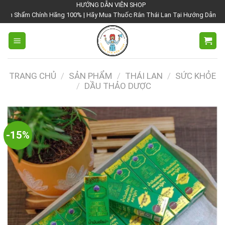
Chuyển
HƯỚNG DẪN VIÊN SHOP
100% | Hãy Mua Thuốc Rắn Thái Lan Tại Hướng Dẫn Viên Shop | Với Giá Tốt 
đến
nội
dung
TRANG CHỦ
/
SẢN PHẨM
/
THÁI LAN
/
SỨC KHỎE
/
DẦU THẢO DƯỢC
-15%