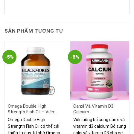
SẢN PHẨM TƯƠNG TỰ
-5%
-8%
Omega Double High
Canxi Và Vitamin D3
Strength Fish Oil – Viên
Calcium
Uống Bổ Sung Dầu Cá.
Omega Double High
Viên uống bổ sung canxi và
Strength Fish Oil có thể cải
vitamin d3 calcium Bổ sung
thiện tư duy, trí nhớ.Omega
calci và vitamin D3 cho cơ