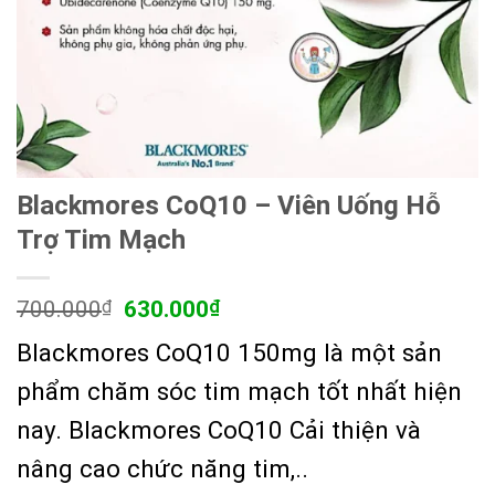
Blackmores CoQ10 – Viên Uống Hỗ
Trợ Tim Mạch
Giá
Giá
700.000
₫
630.000
₫
gốc
hiện
Blackmores CoQ10 150mg là một sản
là:
tại
700.000₫.
là:
phẩm chăm sóc tim mạch tốt nhất hiện
630.000₫.
nay. Blackmores CoQ10 Cải thiện và
nâng cao chức năng tim,..