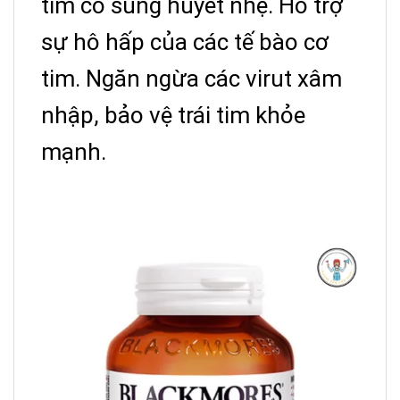
tim có sung huyết nhẹ. Hỗ trợ
sự hô hấp của các tế bào cơ
tim. Ngăn ngừa các virut xâm
nhập, bảo vệ trái tim khỏe
mạnh.