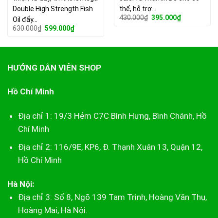
Double High Strength Fish
thể, hỗ trợ…
Giá
Giá
430.000
₫
395.000
₫
Oil đẩy…
gốc
hiện
Giá
Giá
630.000
₫
599.000
₫
là:
tại
gốc
hiện
430.000₫.
là:
là:
tại
395.000₫.
630.000₫.
là:
599.000₫.
HƯỚNG DẪN VIÊN SHOP
Hồ Chí Minh
Địa chỉ 1: 19/3 Hẻm C7C Bình Hưng, Bình Chánh, Hồ
Chí Minh
Địa chỉ 2: 116/9E, KP6, Đ. Thạnh Xuân 13, Quận 12,
Hồ Chí Minh
Hà Nội:
Địa chỉ 3: Số 8, Ngõ 139 Tam Trinh, Hoàng Văn Thụ,
Hoàng Mai, Hà Nội.