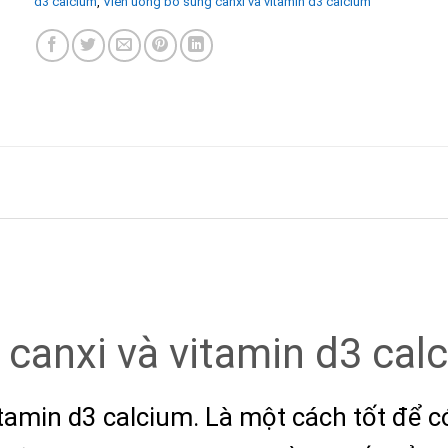
d3 calcium
,
Viên uống bổ sung canxi và vitamin d3 calcium
canxi và vitamin d3 calc
tamin d3 calcium. L
à một cách tốt để 