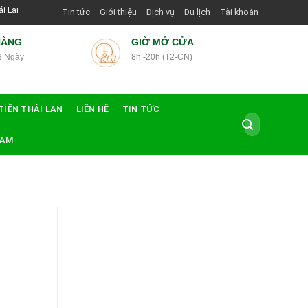
ng Dẫn Viên Shop | Với Giá Tốt Nhất
Tin tức
Giới thiệu
Dịch vụ
Du lịch
Tài khoản
HÀNG
GIỜ MỞ CỬA
3 Ngày
8h -20h (T2-CN)
TIỀN THÁI LAN
LIÊN HỆ
TIN TỨC
Tìm
kiếm:
NAM