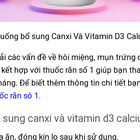
 uống bổ sung Canxi Và Vitamin D3 Cal
i các vấn đề về hôi miệng, mụn trứng cá
ể kết hợp với thuốc răn số 1 giúp bạn t
háng. Để biết thêm thông tin chi tiết b
ốc răn sô 1.
 sung canxi và vitamin d3 calc
 ăn, đóng kín lọ sau khi sử dụng.