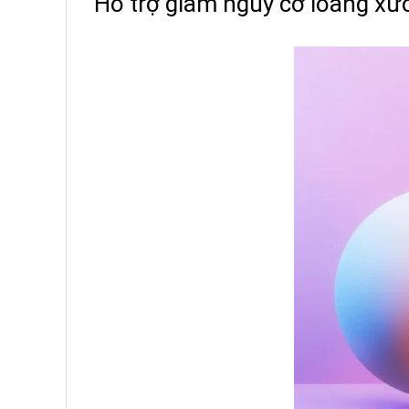
Hỗ trợ giảm nguy cơ loãng xươn