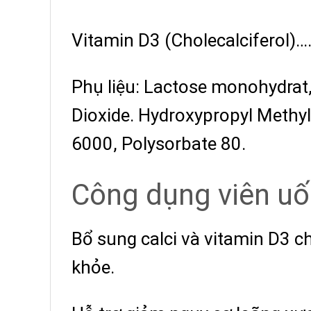
Vitamin D3 (Cholecalciferol)
Phụ liệu: Lactose monohydrat,
Dioxide.
Hydroxypropyl Methylc
6000, Polysorbate 80.
Công dụng
v
iên uố
Bổ sung calci và vitamin D3 c
khỏe.