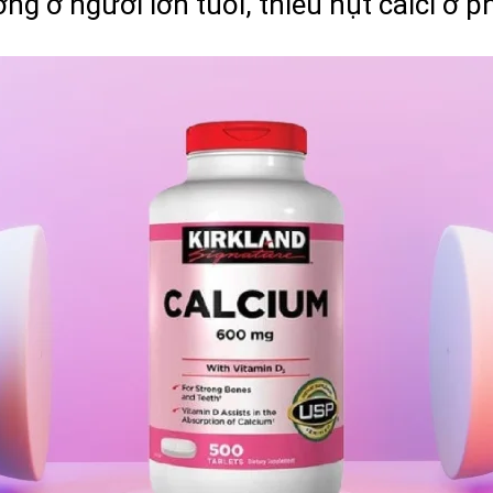
g ở người lớn tuổi, thiếu hụt calci ở p