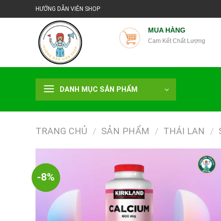
Chuyển
HƯỚNG DẪN VIÊN SHOP
đến
nội
MUA HÀNG
Cam Kết Chất Lượng
dung
DANH MỤC SẢN PHẨM
TRANG CHỦ
/
SẢN PHẨM
/
THÁI LAN
/
-8%