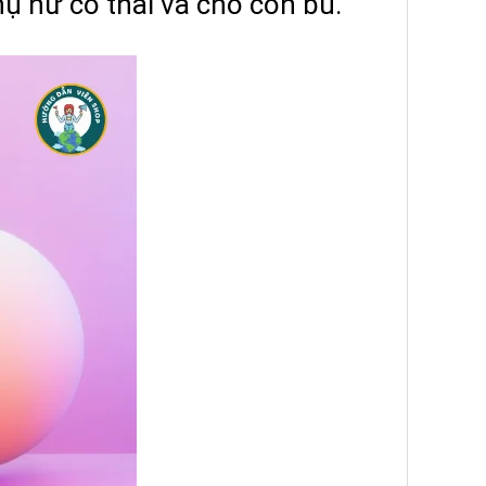
hụ nữ có thai và cho con bú.