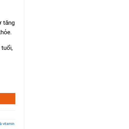
ợ tăng
khỏe.
tuổi,
.
à vitamin