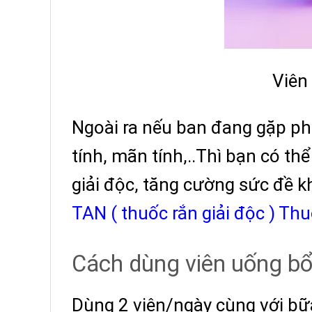
Viên
Ngoài ra nếu ban đang gặp phả
tính, mãn tính,..Thì bạn có th
giải độc, tăng cường sức đề k
TAN ( thuốc rắn giải độc ) Thu
Cách dùng v
iên uống bổ
Dùng 2 viên/ngày cùng với bữa