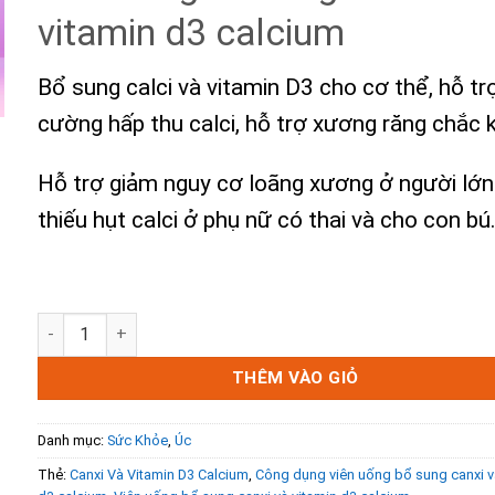
430.000₫.
là:
vitamin d3 calcium
395.000₫.
Bổ sung calci và vitamin D3 cho cơ thể, hỗ tr
cường hấp thu calci, hỗ trợ xương răng chắc 
Hỗ trợ giảm nguy cơ loãng xương ở người lớn 
thiếu hụt calci ở phụ nữ có thai và cho con bú
Canxi Và Vitamin D3 Calcium số lượng
THÊM VÀO GIỎ
Danh mục:
Sức Khỏe
,
Úc
Thẻ:
Canxi Và Vitamin D3 Calcium
,
Công dụng viên uống bổ sung canxi v