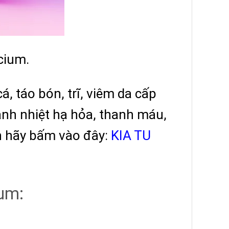
cium.
, táo bón, trĩ, viêm da cấp
hanh nhiệt hạ hỏa, thanh máu,
ạn hãy bấm vào đây:
KIA TU
ium: