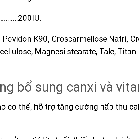
…………..200IU.
 Povidon K90, Croscarmellose Natri, Cro
ellulose, Magnesi stearate, Talc, Titan 
ng bổ sung canxi và vit
ho cơ thể, hỗ trợ tăng cường hấp thu ca