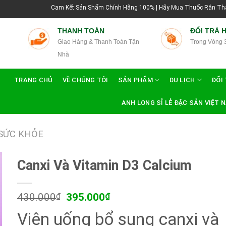
Cam Kết Sản Shẩm Chính Hãng 100% | Hãy Mua Thuốc Rắn Thái Lan Tại Hướ
THANH TOÁN
ĐỔI TRẢ 
Giao Hàng & Thanh Toán Tận
Trong Vòng 
Nhà
TRANG CHỦ
VỀ CHÚNG TÔI
SẢN PHẨM
DU LỊCH
ĐỔI 
ANH LONG SỈ LẺ ĐẶC SẢN VIỆT 
SỨC KHỎE
Canxi Và Vitamin D3 Calcium
Giá
Giá
430.000
₫
395.000
₫
gốc
hiện
Viên uống bổ sung canxi và
là:
tại