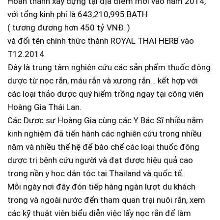
Hoàn thành xây dựng tại địa điểm mới vào năm 2014,
với tổng kinh phí là 643,210,995 BATH
( tương đương hơn 450 tỷ VNĐ. )
và đổi tên chính thức thành ROYAL THAI HERB vào
T12.2014
Đây là trung tâm nghiên cứu các sản phẩm thuốc đông
dược từ nọc rắn, máu rắn và xương rắn… kết hợp với
các loại thảo dược quý hiếm trồng ngay tại công viên
Hoàng Gia Thái Lan.
Các Dược sư Hoàng Gia cùng các Y Bác Sĩ nhiều năm
kinh nghiệm đã tiến hành các nghiên cứu trong nhiều
năm và nhiều thế hệ để bào chế các loại thuốc đông
dược trị bệnh cứu người và đạt được hiệu quả cao
trong nền y học dân tộc tại Thailand và quốc tế.
Mỗi ngày nơi đây đón tiếp hàng ngàn lượt du khách
trong và ngoài nước đến tham quan trại nuôi rắn, xem
các kỹ thuật viên biểu diễn việc lấy nọc rắn để làm