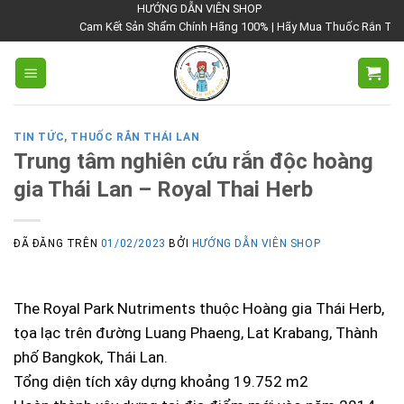
Chuyển
HƯỚNG DẪN VIÊN SHOP
Cam Kết Sản Shẩm Chính Hãng 100% | Hãy Mua Thuốc Rắn Thái Lan
đến
nội
dung
TIN TỨC
,
THUỐC RẮN THÁI LAN
Trung tâm nghiên cứu rắn độc hoàng
gia Thái Lan – Royal Thai Herb
ĐÃ ĐĂNG TRÊN
01/02/2023
BỞI
HƯỚNG DẪN VIÊN SHOP
The Royal Park Nutriments thuộc Hoàng gia Thái Herb,
tọa lạc trên đường Luang Phaeng, Lat Krabang, Thành
phố Bangkok, Thái Lan.
Tổng diện tích xây dựng khoảng 19.752 m2