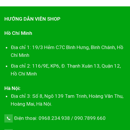
520.000₫.
là:
440.000₫.
HƯỚNG DẪN VIÊN SHOP
Hồ Chí Minh
Địa chỉ 1: 19/3 Hẻm C7C Bình Hưng, Bình Chánh, Hồ
Chí Minh
Địa chỉ 2: 116/9E, KP6, Đ. Thạnh Xuân 13, Quận 12,
Hồ Chí Minh
Hà Nội:
Địa chỉ 3: Số 8, Ngõ 139 Tam Trinh, Hoàng Văn Thụ,
Hoàng Mai, Hà Nội.
Điện thoại: 0968.234.938 / 090.7899.660