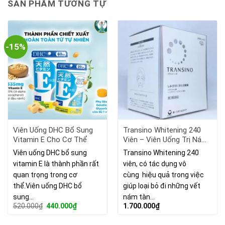
SẢN PHẨM TƯƠNG TỰ
-15%
Viên Uống DHC Bổ Sung
Transino Whitening 240
Vitamin E Cho Cơ Thể
Viên – Viên Uống Trị Nám
Da Số 1 Nhật Bản
Viên uống DHC bổ sung
Transino Whitening 240
vitamin E là thành phần rất
viên, có tác dụng vô
quan trọng trong cơ
cùng hiệu quả trong việc
thể.Viên uống DHC bổ
giúp loại bỏ đi những vết
sung…
nám tàn…
Giá
Giá
520.000
₫
440.000
₫
1.700.000
₫
gốc
hiện
là:
tại