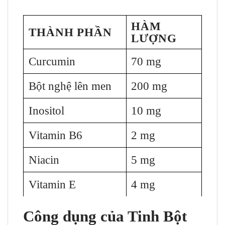
HÀM
THÀNH PHẦN
LƯỢNG
Curcumin
70 mg
Bột nghệ lên men
200 mg
Inositol
10 mg
Vitamin B6
2 mg
Niacin
5 mg
Vitamin E
4 mg
Công dụng của Tinh Bột