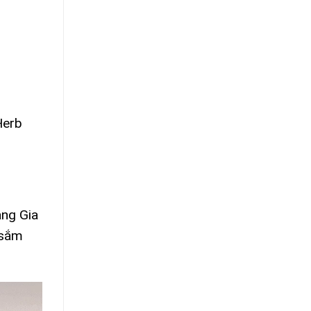
Herb
àng Gia
 sắm