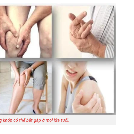
 khớp có thể bắt gặp ở mọi lứa tuổi.