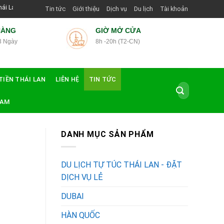
Viên Shop | Với Giá Tốt Nhất
Tin tức
Giới thiệu
Dịch vụ
Du lịch
Tài khoản
HÀNG
GIỜ MỞ CỬA
3 Ngày
8h -20h (T2-CN)
TIỀN THÁI LAN
LIÊN HỆ
TIN TỨC
Tìm
kiếm:
NAM
DANH MỤC SẢN PHẨM
DU LỊCH TỰ TÚC THÁI LAN - ĐẶT
DỊCH VỤ LẺ
DUBAI
HÀN QUỐC