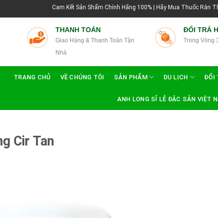
am Kết Sản Shẩm Chính Hãng 100% | Hãy Mua Thuốc Rắn Thái Lan Tại Hướng Dẫn 
THANH TOÁN
ĐỔI TRẢ 
Giao Hàng & Thanh Toán Tận
Trong Vòng 
Nhà
TRANG CHỦ
VỀ CHÚNG TÔI
SẢN PHẨM
DU LỊCH
ĐỔI 
ANH LONG SỈ LẺ ĐẶC SẢN VIỆT 
g Cir Tan