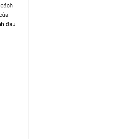
 cách
 của
nh đau