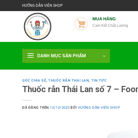
Chuyển
C
HƯỚNG DẪN VIÊN SHOP
đến
nội
MUA HÀNG
Cam Kết Chất Lượng
dung
DANH MỤC SẢN PHẨM
GÓC CHIA SẺ
,
THUỐC RẮN THÁI LAN
,
TIN TỨC
Thuốc rắn Thái Lan số 7 – Foon
ĐÃ ĐĂNG TRÊN
12/12/2023
BỞI
HƯỚNG DẪN VIÊN SHOP