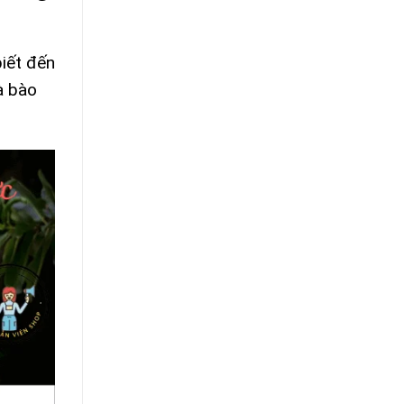
iết đến
à bào