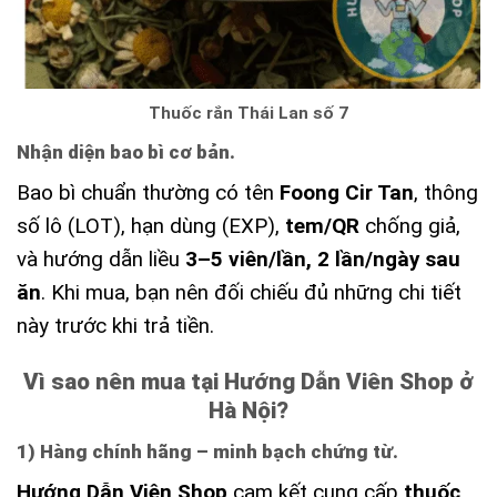
Thuốc rắn Thái Lan số 7
Nhận diện bao bì cơ bản.
Bao bì chuẩn thường có tên
Foong Cir Tan
, thông
số lô (LOT), hạn dùng (EXP),
tem/QR
chống giả,
và hướng dẫn liều
3–5 viên/lần, 2 lần/ngày sau
ăn
. Khi mua, bạn nên đối chiếu đủ những chi tiết
này trước khi trả tiền.
Vì sao nên mua tại Hướng Dẫn Viên Shop ở
Hà Nội?
1) Hàng chính hãng – minh bạch chứng từ.
Hướng Dẫn Viên Shop
cam kết cung cấp
thuốc