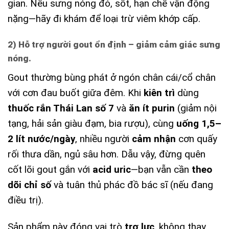
gian. Nếu sưng nóng đỏ, sốt, hạn chế vận động
nặng—hãy đi khám để loại trừ viêm khớp cấp.
2) Hỗ trợ người gout ổn định – giảm cảm giác sưng
nóng.
Gout thường bùng phát ở ngón chân cái/cổ chân
với cơn đau buốt giữa đêm. Khi
kiên trì
dùng
thuốc rắn Thái Lan số 7
và
ăn ít purin
(giảm nội
tạng, hải sản giàu đạm, bia rượu), cùng
uống 1,5–
2 lít nước/ngày
, nhiều người
cảm nhận
cơn quấy
rối thưa dần, ngủ sâu hơn. Dẫu vậy, đừng quên
cốt lõi gout gắn với
acid uric
—bạn vẫn cần
theo
dõi chỉ số
và tuân thủ phác đồ bác sĩ (nếu đang
điều trị).
Sản phẩm này đóng vai trò
trợ lực
, không thay