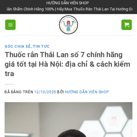
Chuyển
HƯỚNG DẪN VIÊN SHOP
 Hãng 100% | Hãy Mua Thuốc Rắn Thái Lan Tại Hướng Dẫn Viên Shop | Với Giá
đến
nội
dung
GÓC CHIA SẺ
,
TIN TỨC
Thuốc rắn Thái Lan số 7 chính hãng
giá tốt tại Hà Nội: địa chỉ & cách kiểm
tra
ĐÃ ĐĂNG TRÊN
12/10/2025
BỞI
HƯỚNG DẪN VIÊN SHOP