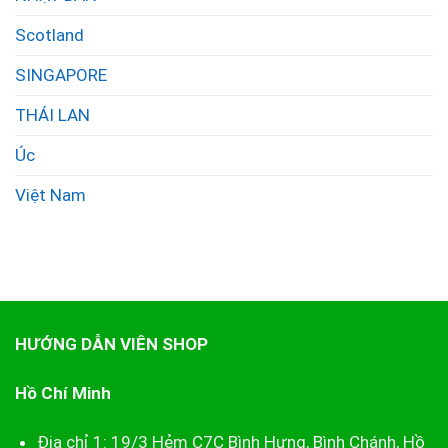
Scotland
SINGAPORE
THÁI LAN
Úc
Việt Nam
HƯỚNG DẪN VIÊN SHOP
Hồ Chí Minh
Địa chỉ 1: 19/3 Hẻm C7C Bình Hưng, Bình Chánh, Hồ