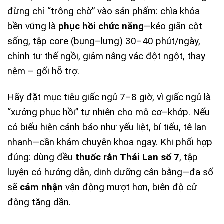
đừng chỉ “trông chờ” vào sản phẩm: chìa khóa
bền vững là
phục hồi chức năng
—kéo giãn cột
sống, tập core (bụng–lưng) 30–40 phút/ngày,
chỉnh tư thế ngồi, giảm nâng vác đột ngột, thay
nệm – gối hỗ trợ.
Hãy đặt mục tiêu giấc ngủ 7–8 giờ, vì giấc ngủ là
“xưởng phục hồi” tự nhiên cho mô cơ–khớp. Nếu
có biểu hiện cảnh báo như yếu liệt, bí tiểu, tê lan
nhanh—cần khám chuyên khoa ngay. Khi phối hợp
đúng: dùng đều
thuốc rắn Thái Lan số 7
, tập
luyện có hướng dẫn, dinh dưỡng cân bằng—đa số
sẽ
cảm nhận
vận động mượt hơn, biên độ cử
động tăng dần.