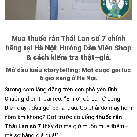
Mua thuốc rắn Thái Lan số 7 chính
hãng tại Hà Nội: Hướng Dẫn Viên Shop
& cách kiểm tra thật–giả.
Mở đầu kiểu storytelling: Một cuộc gọi lúc
6 giờ sáng ở Hà Nội.
Sương sớm lãng đãng trên con phố yên tĩnh.
Chuông điện thoại reo: “Em ơi, cô Lan ở Long
Biên đây… đầu gối cô lại đau. Có phải do mấy hôm
nồm ẩm không? Đợt trước cô uống
thuốc rắn
Thái Lan số 7
thấy đỡ mà giờ muốn mua thêm—
mà sợ hàng giả quá!”.