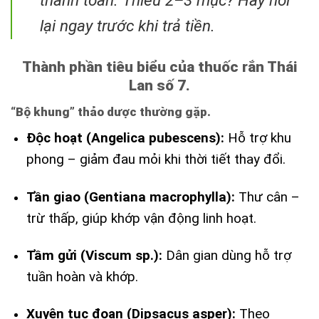
thanh toán. Thiếu 2–3 mục? Hãy hỏi
lại ngay trước khi trả tiền.
Thành phần tiêu biểu của thuốc rắn Thái
Lan số 7.
“Bộ khung” thảo dược thường gặp.
Độc hoạt (Angelica pubescens):
Hỗ trợ khu
phong – giảm đau mỏi khi thời tiết thay đổi.
Tần giao (Gentiana macrophylla):
Thư cân –
trừ thấp, giúp khớp vận động linh hoạt.
Tầm gửi (Viscum sp.):
Dân gian dùng hỗ trợ
tuần hoàn và khớp.
Xuyên tục đoạn (Dipsacus asper):
Theo