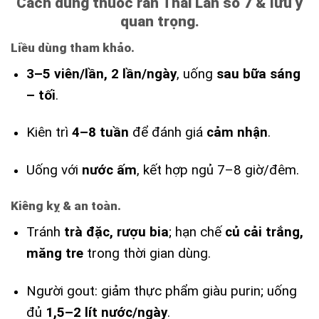
Cách dùng thuốc rắn Thái Lan số 7 & lưu ý
quan trọng.
Liều dùng tham khảo.
3–5 viên/lần, 2 lần/ngày
, uống
sau bữa sáng
– tối
.
Kiên trì
4–8 tuần
để đánh giá
cảm nhận
.
Uống với
nước ấm
, kết hợp ngủ 7–8 giờ/đêm.
Kiêng kỵ & an toàn.
Tránh
trà đặc, rượu bia
; hạn chế
củ cải trắng,
măng tre
trong thời gian dùng.
Người gout: giảm thực phẩm giàu purin; uống
đủ
1,5–2 lít nước/ngày
.