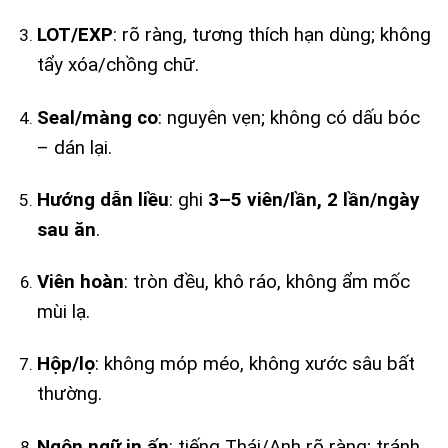
LOT/EXP
: rõ ràng, tương thích hạn dùng; không
tẩy xóa/chồng chữ.
Seal/màng co
: nguyên vẹn; không có dấu bóc
– dán lại.
Hướng dẫn liều
: ghi
3–5 viên/lần, 2 lần/ngày
sau ăn
.
Viên hoàn
: tròn đều, khô ráo, không ẩm mốc
mùi lạ.
Hộp/lọ
: không móp méo, không xước sâu bất
thường.
Ngôn ngữ in ấn
: tiếng Thái/Anh rõ ràng; tránh