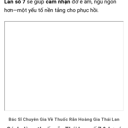
Lan số 7
sẽ giúp
cảm nhận
đỡ ê ẩm, ngủ ngon
hơn—một yếu tố nền tảng cho phục hồi.
Bác Sĩ Chuyên Gia Về Thuốc Rắn Hoàng Gia Thái Lan