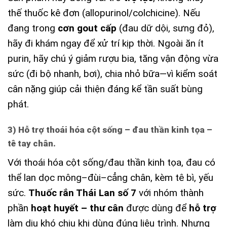
thế thuốc kê đơn (allopurinol/colchicine). Nếu
đang trong
cơn gout cấp
(đau dữ dội, sưng đỏ),
hãy đi khám ngay để xử trí kịp thời. Ngoài ăn ít
purin, hãy chú ý giảm rượu bia, tăng vận động vừa
sức (đi bộ nhanh, bơi), chia nhỏ bữa—vì kiểm soát
cân nặng giúp cải thiện đáng kể tần suất bùng
phát.
3) Hỗ trợ thoái hóa cột sống – đau thần kinh tọa –
tê tay chân.
Với thoái hóa cột sống/đau thần kinh tọa, đau có
thể lan dọc mông–đùi–cẳng chân, kèm tê bì, yếu
sức.
Thuốc rắn Thái Lan số 7
với nhóm thành
phần
hoạt huyết – thư cân
được dùng để
hỗ trợ
làm dịu khó chịu khi dùng đúng liệu trình. Nhưng