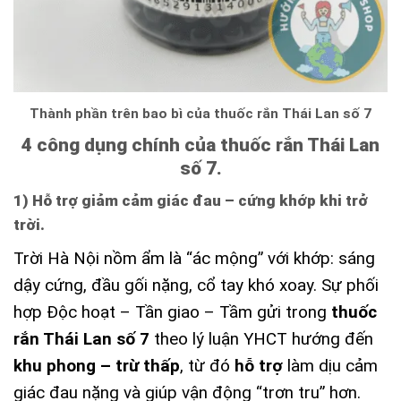
Thành phần trên bao bì của thuốc rắn Thái Lan số 7
4 công dụng chính của thuốc rắn Thái Lan
số 7.
1) Hỗ trợ giảm cảm giác đau – cứng khớp khi trở
trời.
Trời Hà Nội nồm ẩm là “ác mộng” với khớp: sáng
dậy cứng, đầu gối nặng, cổ tay khó xoay. Sự phối
hợp Độc hoạt – Tần giao – Tầm gửi trong
thuốc
rắn Thái Lan số 7
theo lý luận YHCT hướng đến
khu phong – trừ thấp
, từ đó
hỗ trợ
làm dịu cảm
giác đau nặng và giúp vận động “trơn tru” hơn.