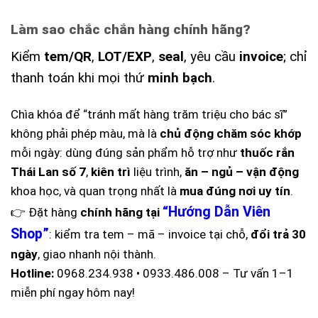
Làm sao chắc chắn hàng chính hãng?
Kiểm
tem/QR
,
LOT/EXP
,
seal
, yêu cầu
invoice
; chỉ
thanh toán khi mọi thứ
minh bạch
.
Chìa khóa để “tránh mất hàng trăm triệu cho bác sĩ”
không phải phép màu, mà là
chủ động chăm sóc khớp
mỗi ngày: dùng đúng sản phẩm hỗ trợ như
thuốc rắn
Thái Lan số 7
,
kiên trì
liệu trình,
ăn – ngủ – vận động
khoa học, và quan trọng nhất là
mua đúng nơi uy tín
.
“Hướng Dẫn Viên
👉 Đặt hàng
chính hãng tại
Shop”
: kiểm tra tem – mã – invoice tại chỗ,
đổi trả 30
ngày
, giao nhanh nội thành.
Hotline:
0968.234.938 • 0933.486.008 – Tư vấn 1–1
miễn phí ngay hôm nay!