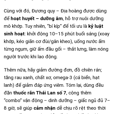
Cùng với đó, Đương quy – Địa hoàng được dùng
để
hoạt huyết – dưỡng âm
, hỗ trợ nuôi dưỡng
mô khớp. Tuy nhiên, “bí kíp” để tối ưu là
kỷ luật
sinh hoạt
: khởi động 10–15 phút buổi sáng (xoay
khớp, kéo giãn cơ đùi/gân kheo), uống nước ấm
từng ngụm, giữ ấm đầu gối – thắt lưng, làm nóng
người trước khi lao động.
Thêm nữa, hãy giảm đường đơn, đồ chiên rán;
tăng rau xanh, chất xơ, omega-3 (cá biển, hạt
lanh) để giảm đáp ứng viêm. Tóm lại, dùng đều
đặn
thuốc rắn Thái Lan số 7
, cộng thêm
“combo” vận động – dinh dưỡng – giấc ngủ đủ 7–
8 giờ, sẽ giúp
cảm nhận
dễ chịu rõ rệt theo thời