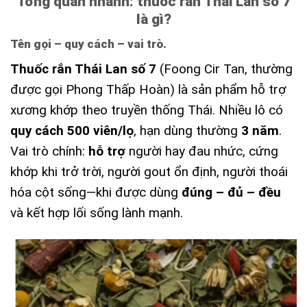
Tổng quan nhanh: thuốc rắn Thái Lan số 7
là gì?
Tên gọi – quy cách – vai trò.
Thuốc rắn Thái Lan số 7
(Foong Cir Tan, thường
được gọi Phong Thấp Hoàn) là sản phẩm hỗ trợ
xương khớp theo truyền thống Thái. Nhiều lô có
quy cách 500 viên/lọ
, hạn dùng thường
3 năm
.
Vai trò chính:
hỗ trợ
người hay đau nhức, cứng
khớp khi trở trời, người gout ổn định, người thoái
hóa cột sống—khi được dùng
đúng – đủ – đều
và kết hợp lối sống lành mạnh.