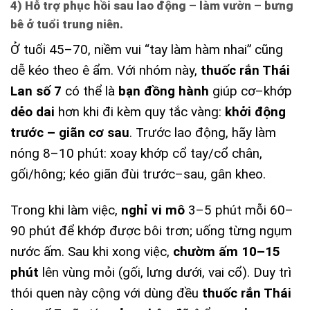
4) Hỗ trợ phục hồi sau lao động – làm vườn – bưng
bê ở tuổi trung niên.
Ở tuổi 45–70, niềm vui “tay làm hàm nhai” cũng
dễ kéo theo ê ẩm. Với nhóm này,
thuốc rắn Thái
Lan số 7
có thể là
bạn đồng hành
giúp cơ–khớp
dẻo dai
hơn khi đi kèm quy tắc vàng:
khởi động
trước – giãn cơ sau
. Trước lao động, hãy làm
nóng 8–10 phút: xoay khớp cổ tay/cổ chân,
gối/hông; kéo giãn đùi trước–sau, gân kheo.
Trong khi làm việc,
nghỉ vi mô
3–5 phút mỗi 60–
90 phút để khớp được bôi trơn; uống từng ngụm
nước ấm. Sau khi xong việc,
chườm ấm 10–15
phút
lên vùng mỏi (gối, lưng dưới, vai cổ). Duy trì
thói quen này cộng với dùng đều
thuốc rắn Thái