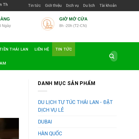
Dẫn Viên Shop | Với Giá Tốt Nhất
Tin tức
Giới thiệu
Dịch vụ
Du lịch
Tài khoản
HÀNG
GIỜ MỞ CỬA
3 Ngày
8h -20h (T2-CN)
TIỀN THÁI LAN
LIÊN HỆ
TIN TỨC
Tìm
kiếm:
NAM
DANH MỤC SẢN PHẨM
DU LỊCH TỰ TÚC THÁI LAN - ĐẶT
DỊCH VỤ LẺ
DUBAI
HÀN QUỐC