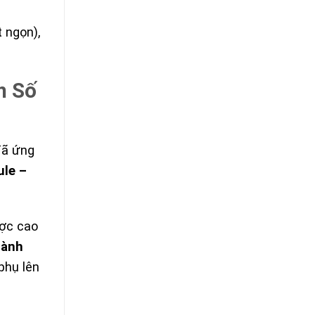
 ngọn),
n Số
ã ứng
le –
ược cao
lành
phụ lên