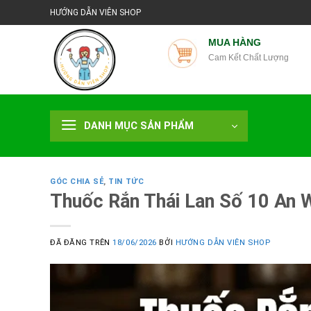
Chuyển
HƯỚNG DẪN VIÊN SHOP
đến
nội
MUA HÀNG
Cam Kết Chất Lượng
dung
DANH MỤC SẢN PHẨM
GÓC CHIA SẺ
,
TIN TỨC
Thuốc Rắn Thái Lan Số 10 An 
ĐÃ ĐĂNG TRÊN
18/06/2026
BỞI
HƯỚNG DẪN VIÊN SHOP