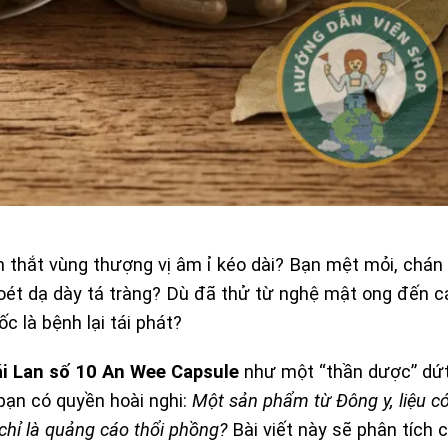
thắt vùng thượng vị âm ỉ kéo dài? Bạn mệt mỏi, chán ă
loét dạ dày tá tràng? Dù đã thử từ nghệ mật ong đến cá
 là bệnh lại tái phát?
ái Lan số 10 An Wee Capsule
như một “thần dược” dứ
 bạn có quyền hoài nghi:
Một sản phẩm từ Đông y, liệu c
chỉ là quảng cáo thổi phồng?
Bài viết này sẽ phân tích ch