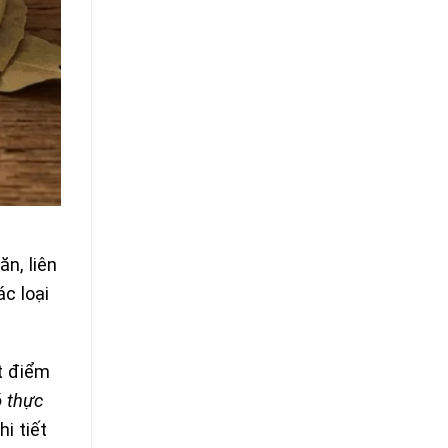
n, liên
c loại
t điểm
ó thực
i tiết