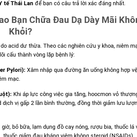
Y tế Thái Lan
để bạn có câu trả lời xác đáng nhất.
Sao Bạn Chữa Đau Dạ Dày Mãi Khô
Khỏi?
à do acid dư thừa. Theo các nghiên cứu y khoa, niêm m
õi cấu thành vòng lặp bệnh lý:
r Pylori):
Xâm nhập qua đường ăn uống không hợp vệ 
iêm mạc.
uột):
Khi áp lực công việc gia tăng, hoocmon vỏ thượn
cid dịch vị gấp 2 lần bình thường, đồng thời giảm lưu lư
giờ, bỏ bữa, lạm dụng đồ cay nóng, rượu bia, thuốc lá
h, thuốc giảm đau kháng viêm không steroid (NSAIDs).