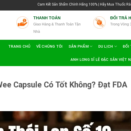
Cam Kết Sản Shẩm Chính Hãng 100% | Hãy Mua Thuốc Rắn Thái Lan Tại Hướng 
THANH TOÁN
ĐỔI TRẢ 
Giao Hàng & Thanh Toán Tận
Trong Vòng 
Nhà
TRANG CHỦ
VỀ CHÚNG TÔI
SẢN PHẨM
DU LỊCH
ĐỔI 
ANH LONG SỈ LẺ ĐẶC SẢN VIỆT 
Wee Capsule Có Tốt Không? Đạt FDA