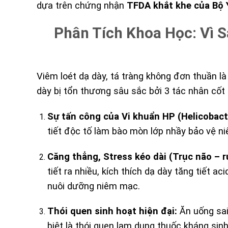
dựa trên chứng nhận
TFDA khắt khe của Bộ 
Phân Tích Khoa Học: Vì 
Viêm loét dạ dày, tá tràng không đơn thuần l
dày bị tổn thương sâu sắc bởi 3 tác nhân cốt l
Sự tấn công của Vi khuẩn HP (Helicobacte
tiết độc tố làm bào mòn lớp nhầy bảo vệ n
Căng thẳng, Stress kéo dài (Trục não – r
tiết ra nhiều, kích thích dạ dày tăng tiết a
nuôi dưỡng niêm mạc.
Thói quen sinh hoạt hiện đại:
Ăn uống sai 
biệt là thói quen lạm dụng thuốc kháng sin