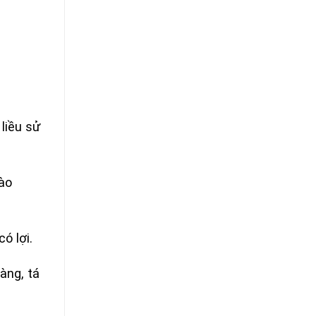
 liều sử
rào
ó lợi.
àng, tá