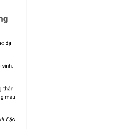
ng
ạc dạ
sinh,
g thận
ợng máu
 và đặc