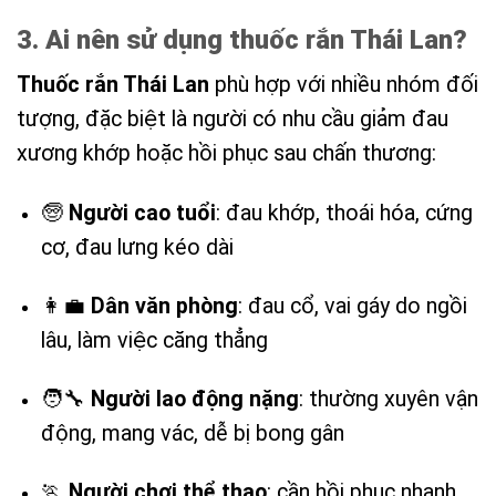
3. Ai nên sử dụng thuốc rắn Thái Lan?
Thuốc rắn Thái Lan
phù hợp với nhiều nhóm đối
tượng, đặc biệt là người có nhu cầu giảm đau
xương khớp hoặc hồi phục sau chấn thương:
🧓
Người cao tuổi
: đau khớp, thoái hóa, cứng
cơ, đau lưng kéo dài
👩‍💼
Dân văn phòng
: đau cổ, vai gáy do ngồi
lâu, làm việc căng thẳng
🧑‍🔧
Người lao động nặng
: thường xuyên vận
động, mang vác, dễ bị bong gân
🏃
Người chơi thể thao
: cần hồi phục nhanh