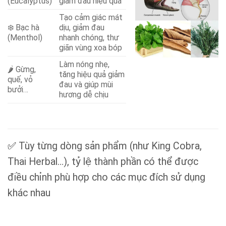
(Eucalyptus)
giảm đau hiệu quả
Tạo cảm giác mát
❄️ Bạc hà
dịu, giảm đau
(Menthol)
nhanh chóng, thư
giãn vùng xoa bóp
Làm nóng nhẹ,
🌶 Gừng,
tăng hiệu quả giảm
quế, vỏ
đau và giúp mùi
bưởi…
hương dễ chịu
✅
Tùy từng dòng sản phẩm (như King Cobra,
Thai Herbal…), tỷ lệ thành phần có thể được
điều chỉnh phù hợp cho các mục đích sử dụng
khác nhau