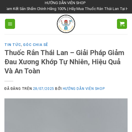
Chuyển
HƯỚNG DẪN VIÊN SHOP
ết Sản Shẩm Chính Hãng 100% | Hãy Mua Thuốc Rắn Thái Lan Tại Hướng Dẫn Vi
đến
nội
dung
TIN TỨC
,
GÓC CHIA SẺ
Thuốc Rắn Thái Lan – Giải Pháp Giảm
Đau Xương Khớp Tự Nhiên, Hiệu Quả
Và An Toàn
ĐÃ ĐĂNG TRÊN
28/07/2025
BỞI
HƯỚNG DẪN VIÊN SHOP