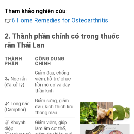
Tham khảo nghiên cứu
:
👉
6 Home Remedies for Osteoarthritis
2. Thành phần chính có trong thuốc
rắn Thái Lan
THÀNH
CÔNG DỤNG
PHẦN
CHÍNH
Giảm đau, chống
🐍 Nọc rắn
viêm, hỗ trợ phục
(đã xử lý)
hồi mô cơ và dây
thần kinh
Giảm sưng, giảm
🌿 Long não
đau, kích thích lưu
(Camphor)
thông máu
🍃 Khuynh
Giảm viêm, giúp
diệp
làm ấm cơ thể,