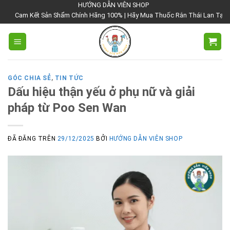
Chuyển
HƯỚNG DẪN VIÊN SHOP
 Kết Sản Shẩm Chính Hãng 100% | Hãy Mua Thuốc Rắn Thái Lan Tại Hướng Dẫn 
đến
nội
dung
GÓC CHIA SẺ
,
TIN TỨC
Dấu hiệu thận yếu ở phụ nữ và giải
pháp từ Poo Sen Wan
ĐÃ ĐĂNG TRÊN
29/12/2025
BỞI
HƯỚNG DẪN VIÊN SHOP