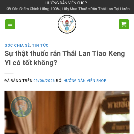
Chuyển
HƯỚNG DẪN VIÊN SHOP
Chính Hãng 100% | Hãy Mua Thuốc Rắn Thái Lan Tại Hướng Dẫn Viên Shop | Vớ
đến
nội
dung
GÓC CHIA SẺ
,
TIN TỨC
Sự thật thuốc rắn Thái Lan Tiao Keng
Yi có tốt không?
ĐÃ ĐĂNG TRÊN
09/06/2026
BỞI
HƯỚNG DẪN VIÊN SHOP