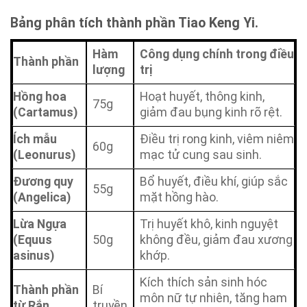
Bảng phân tích thành phần Tiao Keng Yi.
Hàm
Công dụng chính trong điều
Thành phần
lượng
trị
Hồng hoa
Hoạt huyết, thông kinh,
75g
(Cartamus)
giảm đau bụng kinh rõ rệt.
Ích mẫu
Điều trị rong kinh, viêm niêm
60g
(Leonurus)
mạc tử cung sau sinh.
Đương quy
Bổ huyết, điều khí, giúp sắc
55g
(Angelica)
mặt hồng hào.
Lừa Ngựa
Trị huyết khô, kinh nguyệt
(Equus
50g
không đều, giảm đau xương
asinus)
khớp.
Kích thích sản sinh hóc
Thành phần
Bí
môn nữ tự nhiên, tăng ham
từ Rắn
truyền