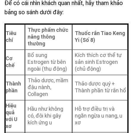
Để có cái nhìn khách quan nhất, hãy tham khảo
bảng so sánh dưới đây:
Thực phẩm chức
Tiêu
Thuốc rắn Tiao Keng
năng thông
chí
Yi (Số 8)
thường
Bổ sung
Kích thích cơ thể tự
Cơ
Estrogen từ bên
sản sinh Estrogen
chế
ngoài (thụ động)
(chủ động)
Thảo dược, mầm
Thành
Thảo dược quý +
đậu nành,
phần
Thành phần từ rắn hổ
Collagen
Hiệu
Hầu như không
Hỗ trợ điều trị và
quả
có, đôi khi gây
ngăn ngừa u nang, u
với U
kích ứng u
xơ
xơ