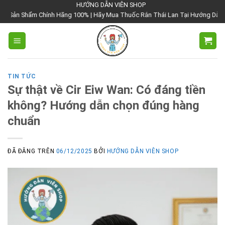
Chuyển
HƯỚNG DẪN VIÊN SHOP
h Hãng 100% | Hãy Mua Thuốc Rắn Thái Lan Tại Hướng Dẫn Viên Shop | Với Gi
đến
nội
dung
TIN TỨC
Sự thật về Cir Eiw Wan: Có đáng tiền
không? Hướng dẫn chọn đúng hàng
chuẩn
ĐÃ ĐĂNG TRÊN
06/12/2025
BỞI
HƯỚNG DẪN VIÊN SHOP