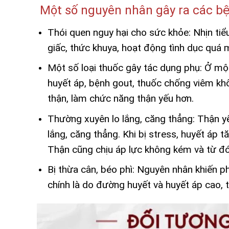
Một số nguyên nhân gây ra các b
Thói quen nguy hại cho sức khỏe: Nhịn tiể
giấc, thức khuya, hoạt động tình dục quá
Một số loại thuốc gây tác dụng phụ: Ở mộ
huyết áp, bệnh gout, thuốc chống viêm khô
thận, làm chức năng thận yếu hơn.
Thường xuyên lo lắng, căng thẳng: Thận yế
lắng, căng thẳng. Khi bị stress, huyết áp 
Thận cũng chịu áp lực không kém và từ đó
Bị thừa cân, béo phì: Nguyên nhân khiến p
chính là do đường huyết và huyết áp cao, 