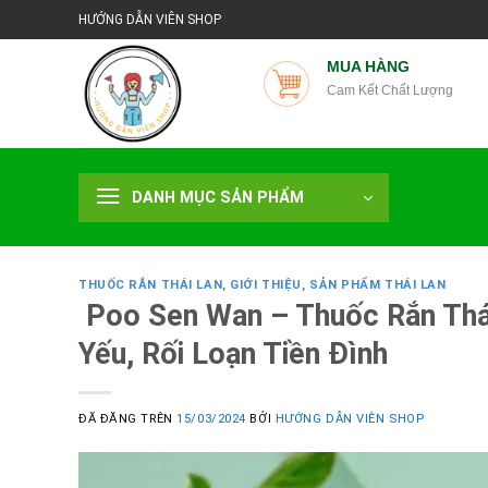
Chuyển
HƯỚNG DẪN VIÊN SHOP
đến
nội
MUA HÀNG
Cam Kết Chất Lượng
dung
DANH MỤC SẢN PHẨM
THUỐC RẮN THÁI LAN
,
GIỚI THIỆU
,
SẢN PHẨM THÁI LAN
Poo Sen Wan – Thuốc Rắn Thái
Yếu, Rối Loạn Tiền Đình
ĐÃ ĐĂNG TRÊN
15/03/2024
BỞI
HƯỚNG DẪN VIÊN SHOP