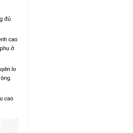
ng đủ
ệnh cao
 phụ ở
uyên lo
động.
ếu cao