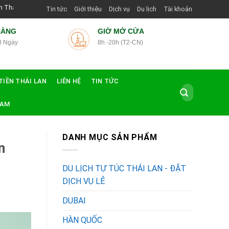
g Dẫn Viên Shop | Với Giá Tốt Nhất
Tin tức
Giới thiệu
Dịch vụ
Du lịch
Tài khoản
HÀNG
GIỜ MỞ CỬA
3 Ngày
8h -20h (T2-CN)
TIỀN THÁI LAN
LIÊN HỆ
TIN TỨC
Tìm
kiếm:
NAM
DANH MỤC SẢN PHẨM
n
DU LỊCH TỰ TÚC THÁI LAN - ĐẶT
DỊCH VỤ LẺ
DUBAI
HÀN QUỐC