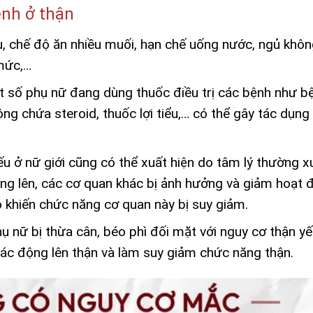
ệnh ở thận
u, chế độ ăn nhiều muối, hạn chế uống nước, ngủ khô
 mức,…
t số phụ nữ đang dùng thuốc điều trị các bệnh như b
ng chứa steroid, thuốc lợi tiểu,… có thể gây tác dụng
u ở nữ giới cũng có thể xuất hiện do tâm lý thường x
tăng lên, các cơ quan khác bị ảnh hưởng và giảm hoạt 
 khiến chức năng cơ quan này bị suy giảm.
hụ nữ bị thừa cân, béo phì đối mặt với nguy cơ thận y
tác động lên thận và làm suy giảm chức năng thận.