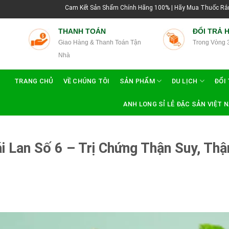
Cam Kết Sản Shẩm Chính Hãng 100% | Hãy Mua Thuốc Rắn Thái Lan Tại Hướn
THANH TOÁN
ĐỔI TRẢ 
Giao Hàng & Thanh Toán Tận
Trong Vòng 
Nhà
TRANG CHỦ
VỀ CHÚNG TÔI
SẢN PHẨM
DU LỊCH
ĐỔI 
ANH LONG SỈ LẺ ĐẶC SẢN VIỆT 
 Lan Số 6 – Trị Chứng Thận Suy, Thậ