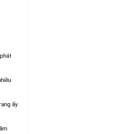
 phát
nhiều
rạng ấy
rầm