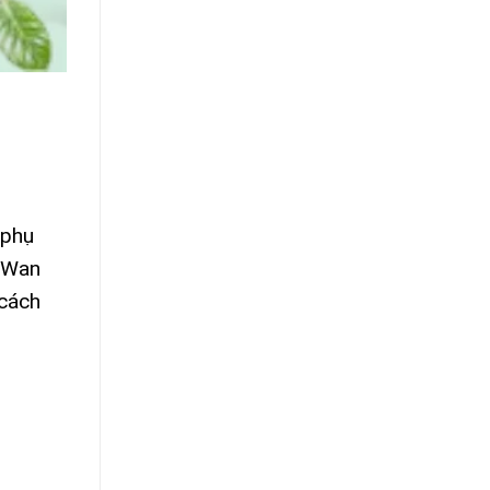
 phụ
n Wan
 cách