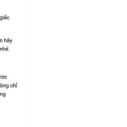
giấc
n hãy
nhé.
ước
hông chỉ
ong