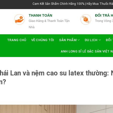
Cam Kết Sản Shẩm Chính Hãng 100% | Hãy Mua Thuốc Rắn Thái Lan Tại Hướng 
THANH TOÁN
ĐỔI TRẢ 
Giao Hàng & Thanh Toán Tận
Trong Vòng 
Nhà
TRANG CHỦ
VỀ CHÚNG TÔI
SẢN PHẨM
DU LỊCH
ĐỔI 
ANH LONG SỈ LẺ ĐẶC SẢN VIỆT 
ái Lan và nệm cao su latex thường:
n?