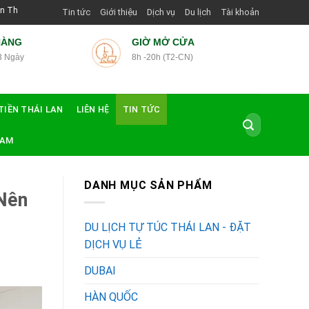
Dẫn Viên Shop | Với Giá Tốt Nhất
Tin tức
Giới thiệu
Dịch vụ
Du lịch
Tài khoản
HÀNG
GIỜ MỞ CỬA
3 Ngày
8h -20h (T2-CN)
TIỀN THÁI LAN
LIÊN HỆ
TIN TỨC
Tìm
kiếm:
NAM
DANH MỤC SẢN PHẨM
 Nên
DU LỊCH TỰ TÚC THÁI LAN - ĐẶT
DỊCH VỤ LẺ
DUBAI
HÀN QUỐC