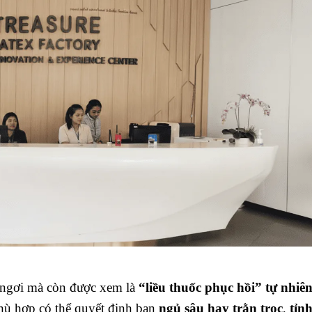
ỉ ngơi mà còn được xem là
“liều thuốc phục hồi” tự nhiê
phù hợp có thể quyết định bạn
ngủ sâu hay trằn trọc
,
tỉnh