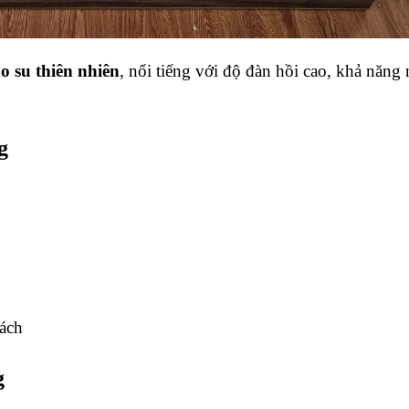
o su thiên nhiên
, nổi tiếng với độ đàn hồi cao, khả năng
g
cách
g