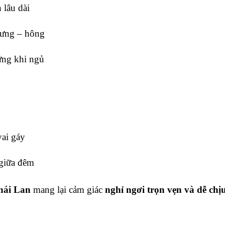
 lâu dài
 lưng – hông
ứng khi ngủ
ai gáy
 giữa đêm
hái Lan
mang lại cảm giác
nghỉ ngơi trọn vẹn và dễ chị