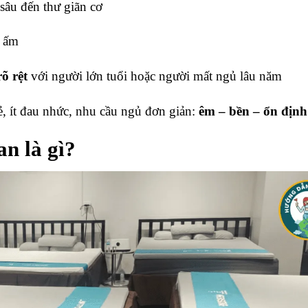
 sâu đến thư giãn cơ
m ấm
õ rệt
với người lớn tuổi hoặc người mất ngủ lâu năm
ẻ, ít đau nhức, nhu cầu ngủ đơn giản:
êm – bền – ổn định
n là gì?