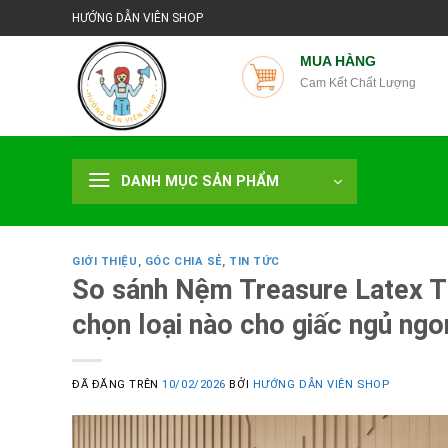
Chuyển
HƯỚNG DẪN VIÊN SHOP
đến
nội
MUA HÀNG
Cam Kết Chất Lượng
dung
DANH MỤC SẢN PHẨM
GIỚI THIỆU
,
GÓC CHIA SẺ
,
TIN TỨC
So sánh Nệm Treasure Latex Th
chọn loại nào cho giấc ngủ ngo
ĐÃ ĐĂNG TRÊN
10/02/2026
BỞI
HƯỚNG DẪN VIÊN SHOP