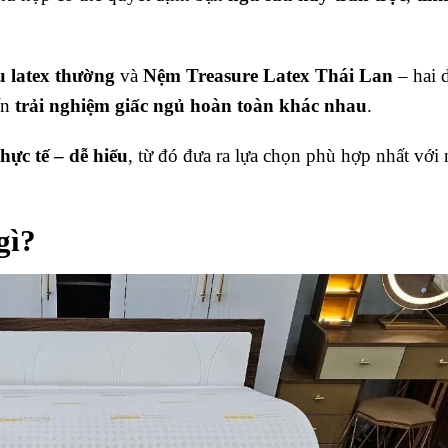
u latex thường
và
Nệm Treasure Latex Thái Lan
– hai 
ến
trải nghiệm giấc ngủ hoàn toàn khác nhau
.
thực tế – dễ hiểu
, từ đó đưa ra lựa chọn phù hợp nhất với
gì?