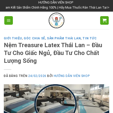
Chuyển
HƯỚNG DẪN VIÊN SHOP
 Sản Shẩm Chính Hãng 100% | Hãy Mua Thuốc Rắn Thái Lan Tại Hướng Dẫn Viên
đến
nội
dung
GIỚI THIỆU
,
GÓC CHIA SẺ
,
SẢN PHẨM THÁI LAN
,
TIN TỨC
Nệm Treasure Latex Thái Lan – Đầu
Tư Cho Giấc Ngủ, Đầu Tư Cho Chất
Lượng Sống
ĐÃ ĐĂNG TRÊN
24/02/2026
BỞI
HƯỚNG DẪN VIÊN SHOP