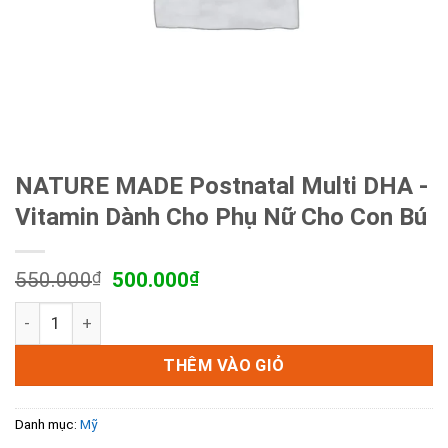
NATURE MADE Postnatal Multi DHA -
Vitamin Dành Cho Phụ Nữ Cho Con Bú
Giá
Giá
550.000
₫
500.000
₫
gốc
hiện
NATURE MADE Postnatal Multi DHA -Vitamin Dành Cho Phụ
là:
tại
550.000₫.
là:
500.000₫.
THÊM VÀO GIỎ
Danh mục:
Mỹ