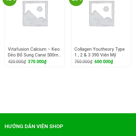
Vitafusion Calcium – Kẹo
Collagen Youtheory Type
Dẻo Bổ Sung Canxi 500mg
1 , 2 & 3 390 Viên Mỹ
100 Viên
Giá
Giá
Giá
Giá
420.000
₫
370.000
₫
750.000
₫
600.000
₫
gốc
hiện
gốc
hiện
là:
tại
là:
tại
420.000₫.
là:
750.000₫.
là:
370.000₫.
600.000₫.
HƯỚNG DẪN VIÊN SHOP