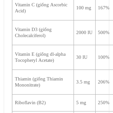
Vitamin C (giống Ascorbic
100 mg
167%
Acid)
Vitamin D3 (giống
2000 IU
500%
Cholecalciferol)
Vitamin E (giống dl-alpha
30 IU
100%
Tocopheryl Acetate)
Thiamin (giống Thiamin
3.5 mg
206%
Mononitrate)
Riboflavin (B2)
5 mg
250%