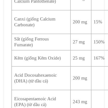
Calcium Pantothenate)
Canxi (giống Calcium
200 mg
15%
Carbonate)
Sắt (giống Ferrous
27 mg
150%
Fumarate)
Kẽm (giống Kẽm Oxide)
25 mg
167%
Acid Docosahexaenoic
200 mg
(DHA) (từ dầu cá)
Eicosapentaenoic Acid
243 mg
(EPA) (từ dầu cá)