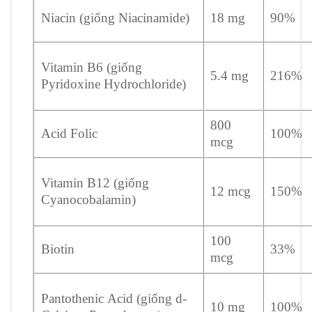
Niacin (giống Niacinamide)
18 mg
90%
Vitamin B6 (giống
5.4 mg
216%
Pyridoxine Hydrochloride)
800
Acid Folic
100%
mcg
Vitamin B12 (giống
12 mcg
150%
Cyanocobalamin)
100
Biotin
33%
mcg
Pantothenic Acid (giống d-
10 mg
100%