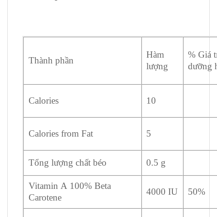
Hàm
% Giá t
Thành phần
lượng
dưỡng 
Calories
10
Calories from Fat
5
Tổng lượng chất béo
0.5 g
Vitamin A 100% Beta
4000 IU
50%
Carotene