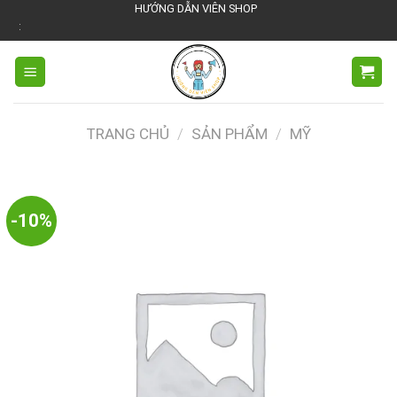
Chuyển
HƯỚNG DẪN VIÊN SHOP
Cam Kế
đến
nội
dung
TRANG CHỦ
/
SẢN PHẨM
/
MỸ
-10%