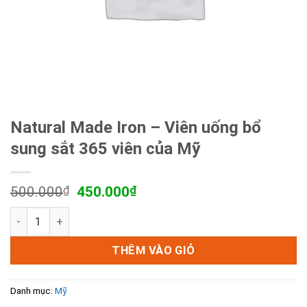
Natural Made Iron – Viên uống bổ
sung sắt 365 viên của Mỹ
Giá
Giá
500.000
₫
450.000
₫
gốc
hiện
Natural Made Iron - Viên uống bổ sung sắt 365 viên của Mỹ
là:
tại
500.000₫.
là:
450.000₫.
THÊM VÀO GIỎ
Danh mục:
Mỹ