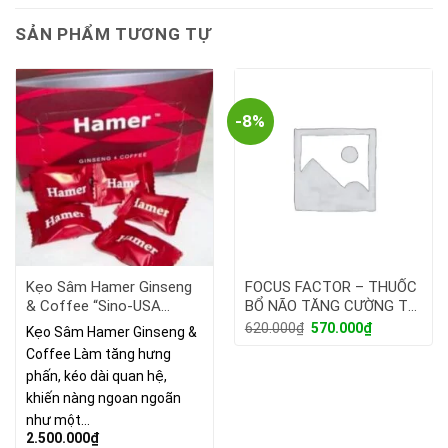
SẢN PHẨM TƯƠNG TỰ
-8%
Kẹo Sâm Hamer Ginseng
FOCUS FACTOR – THUỐC
& Coffee “Sino-USA
BỔ NÃO TĂNG CƯỜNG TRÍ
Collaboration” Hộp 30 Viên
NHỚ
Giá
Giá
620.000
₫
570.000
₫
Kẹo Sâm Hamer Ginseng &
gốc
hiện
Coffee Làm tăng hưng
là:
tại
620.000₫.
là:
phấn, kéo dài quan hệ,
570.000₫.
khiến nàng ngoan ngoãn
như một…
2.500.000
₫