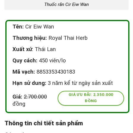
Thuốc rắn Cir Eiw Wan
Tên:
Cir Eiw Wan
Thương hiệu:
Royal Thai Herb
Xuất xứ
: Thái Lan
Quy cách:
450 viên/lọ
Mã vạch:
8853353430183
Hạn sử dung:
3 năm kể từ ngày sản xuất
GIÁ ƯU ĐÃI: 2.350.000
Giá:
2.700.000
ĐỒNG
đồng
Thông tin chi tiết sản phẩm