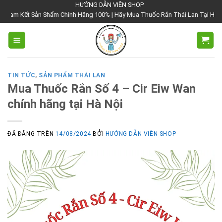
Chuyển
HƯỚNG DẪN VIÊN SHOP
ản Shẩm Chính Hãng 100% | Hãy Mua Thuốc Rắn Thái Lan Tại Hướng Dẫn Viên S
đến
nội
dung
TIN TỨC
,
SẢN PHẨM THÁI LAN
Mua Thuốc Rắn Số 4 – Cir Eiw Wan
chính hãng tại Hà Nội
ĐÃ ĐĂNG TRÊN
14/08/2024
BỞI
HƯỚNG DẪN VIÊN SHOP