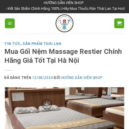
Chuyển
HƯỚNG DẪN VIÊN SHOP
Shẩm Chính Hãng 100% | Hãy Mua Thuốc Rắn Thái Lan Tại Hướng Dẫn Viên Shop
đến
nội
dung
TIN TỨC
,
SẢN PHẨM THÁI LAN
Mua Gối Nệm Massage Restier Chính
Hãng Giá Tốt Tại Hà Nội
ĐÃ ĐĂNG TRÊN
12/08/2024
BỞI
HƯỚNG DẪN VIÊN SHOP