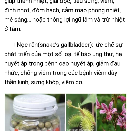
giúp thanh nhiệt, giải độc, tiêu sưng, viêm,
đinh nhọt, đờm hạch, cảm mạo phong nhiệt,
mê sảng… hoặc thông lợi ngũ lâm và trừ nhiệt
ở tâm.
+Nọc rắn(snake’s gallbladder): ức chế sự
phát triển của một số loại tế bào ung thư, hạ
huyết áp trong bệnh cao huyết áp, giảm đau
nhức, chống viêm trong các bệnh viêm dây
thần kinh, sưng khớp, viêm cơ.