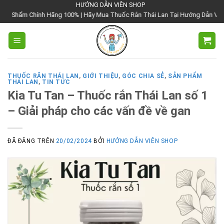
Chuyển
HƯỚNG DẪN VIÊN SHOP
Hãng 100% | Hãy Mua Thuốc Rắn Thái Lan Tại Hướng Dẫn Viên Shop | Với Giá 
đến
nội
dung
THUỐC RẮN THÁI LAN
,
GIỚI THIỆU
,
GÓC CHIA SẺ
,
SẢN PHẨM
THÁI LAN
,
TIN TỨC
Kia Tu Tan – Thuốc rắn Thái Lan số 1
– Giải pháp cho các vấn đề về gan
ĐÃ ĐĂNG TRÊN
20/02/2024
BỞI
HƯỚNG DẪN VIÊN SHOP