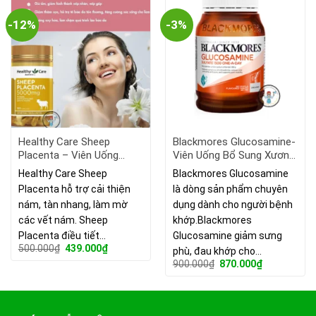
-12%
-3%
Healthy Care Sheep
Blackmores Glucosamine-
Placenta – Viên Uống
Viên Uống Bổ Sung Xương
Nhau Thai Cừu Hỗ Trợ
Khớp
Healthy Care Sheep
Blackmores Glucosamine
Làm Đẹp Da.
Placenta hỗ trợ cải thiện
là dòng sản phẩm chuyên
nám, tàn nhang, làm mờ
dụng dành cho người bệnh
các vết nám. Sheep
khớp.Blackmores
Placenta điều tiết…
Glucosamine giảm sưng
Giá
Giá
500.000
₫
439.000
₫
phù, đau khớp cho…
gốc
hiện
Giá
Giá
900.000
₫
870.000
₫
là:
tại
gốc
hiện
500.000₫.
là:
là:
tại
439.000₫.
900.000₫.
là:
870.000₫.