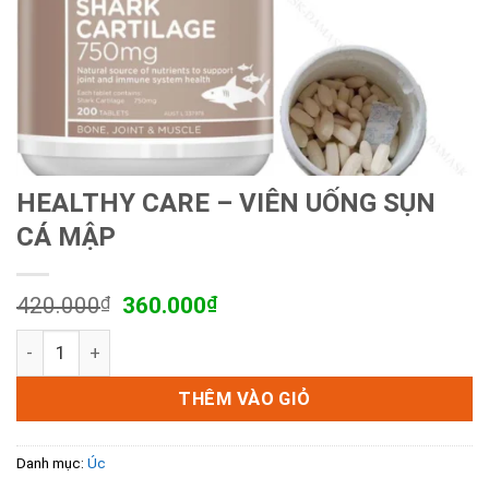
HEALTHY CARE – VIÊN UỐNG SỤN
CÁ MẬP
Giá
Giá
420.000
₫
360.000
₫
gốc
hiện
HEALTHY CARE - VIÊN UỐNG SỤN CÁ MẬP số lượng
là:
tại
420.000₫.
là:
360.000₫.
THÊM VÀO GIỎ
Danh mục:
Úc