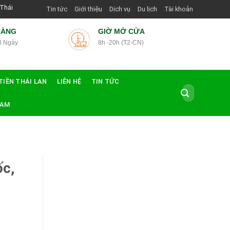
ng Dẫn Viên Shop | Với Giá Tốt Nhất
Tin tức
Giới thiệu
Dịch vụ
Du lịch
Tài khoản
HÀNG
GIỜ MỞ CỬA
3 Ngày
8h -20h (T2-CN)
TIỀN THÁI LAN
LIÊN HỆ
TIN TỨC
Tìm
kiếm:
NAM
ốc,