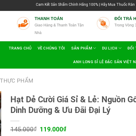
Cam Kết Sản Shẩm Chính Hãng 100% | Hãy Mua Thuốc Rắn Thái Lan Tại Hướ
THANH TOÁN
ĐỔI TRẢ 
Giao Hàng & Thanh Toán Tận
Trong Vòng 
Nhà
TRANG CHỦ
VỀ CHÚNG TÔI
SẢN PHẨM
DU LỊCH
ĐỔI 
ANH LONG SỈ LẺ ĐẶC SẢN VIỆT 
THỰC PHẨM
Hạt Dẻ Cười Giá Sỉ & Lẻ: Nguồn G
Dinh Dưỡng & Ưu Đãi Đại Lý
Giá
Giá
145.000
₫
119.000
₫
gốc
hiện