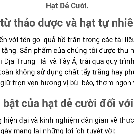
Hạt Dẻ Cười.
 từ thảo dược và hạt tự nhiê
n với tên gọi quả hồ trăn trong các tài liệ
 tặng. Sản phẩm của chúng tôi được thu 
i Địa Trung Hải và Tây Á, trải qua quy trìn
 toàn không sử dụng chất tẩy trắng hay phụ
 giữ trọn vẹn hương vị bùi béo, thơm ngon 
i bật của hạt dẻ cười đối vớ
 hiện đại và kinh nghiệm dân gian về thực
ày mang lại những lợi ích tuyệt vời: