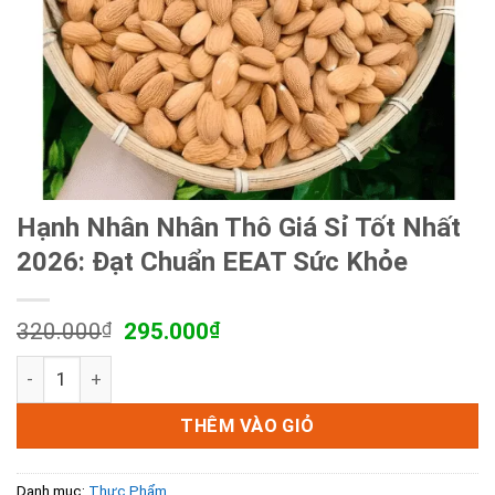
Hạnh Nhân Nhân Thô Giá Sỉ Tốt Nhất
2026: Đạt Chuẩn EEAT Sức Khỏe
Giá
Giá
320.000
₫
295.000
₫
gốc
hiện
Hạnh Nhân Nhân Thô Giá Sỉ Tốt Nhất 2026: Đạt Chuẩn EEA
là:
tại
320.000₫.
là:
295.000₫.
THÊM VÀO GIỎ
Danh mục:
Thực Phẩm