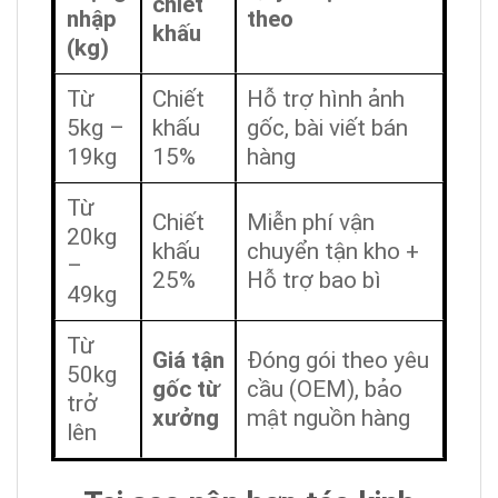
chiết
nhập
theo
khấu
(kg)
Từ
Chiết
Hỗ trợ hình ảnh
5kg –
khấu
gốc, bài viết bán
19kg
15%
hàng
Từ
Chiết
Miễn phí vận
20kg
khấu
chuyển tận kho +
–
25%
Hỗ trợ bao bì
49kg
Từ
Giá tận
Đóng gói theo yêu
50kg
gốc từ
cầu (OEM), bảo
trở
xưởng
mật nguồn hàng
lên