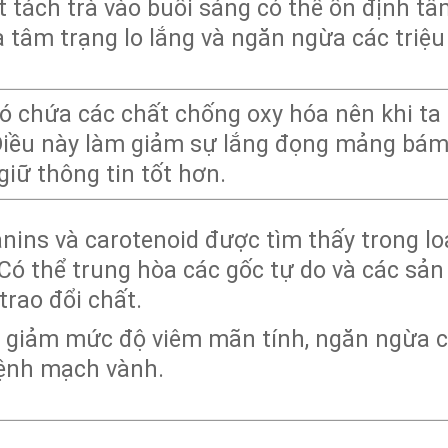
 tách trà vào buổi sáng có thể ổn định tâ
ỏa tâm trạng lo lắng và ngăn ngừa các tri
ó chứa các chất chống oxy hóa nên khi ta 
Điều này làm giảm sự lắng đọng mảng bám
 giữ thông tin tốt hơn.
nins và carotenoid được tìm thấy trong loạ
Có thể trung hòa các gốc tự do và các sả
trao đổi chất.
m giảm mức độ viêm mãn tính, ngăn ngừa 
bệnh mạch vành.