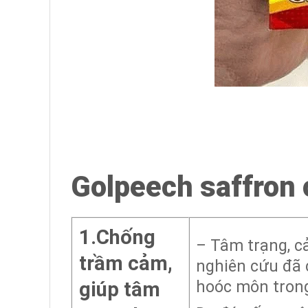
Golpeech saffron
1.Chống
– Tâm trạng, c
trầm cảm,
nghiên cứu đã 
hoóc môn trong
giúp tâm