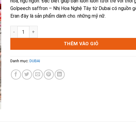
hóa, ngủ ngon. Đặc biệt giúp bạn luôn luôn tươi trẻ vời thời g
500.000₫.
là:
250.000₫.
Golpeech saffron – Nhị Hoa Nghệ Tây từ Dubai có nguồn g
Eran đây là sản phẩm dành cho. những mỹ nữ.
Golpeech saffron - Nhị Hoa Nghệ Tây số lượng
THÊM VÀO GIỎ
Danh mục:
DUBAI