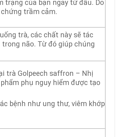
m trạng của bạn ngay từ đầu. Do
ệu chứng trầm cảm.
uống trà, các chất này sẽ tác
 trong não. Từ đó giúp chúng
i trà Golpeech saffron – Nhị
n phẩm phụ nguy hiểm được tạo
các bệnh như ung thư, viêm khớp