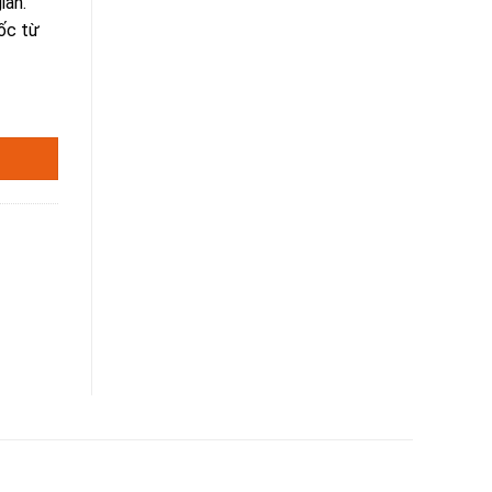
ian.
ốc từ