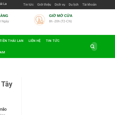
Dẫn Viên Shop | Với Giá Tốt Nhất
Tin tức
Giới thiệu
Dịch vụ
Du lịch
Tài khoản
HÀNG
GIỜ MỞ CỬA
3 Ngày
8h -20h (T2-CN)
TIỀN THÁI LAN
LIÊN HỆ
TIN TỨC
Tìm
kiếm:
NAM
 Tây
 não