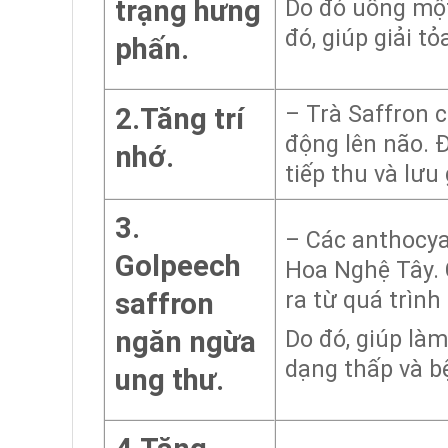
trạng hưng
Do đó uống một
đó, giúp giải t
phấn.
– Trà Saffron c
2.Tăng trí
động lên não. 
nhớ.
tiếp thu và lưu
3.
– Các anthocya
Golpeech
Hoa Nghệ Tây. 
ra từ quá trình 
saffron
ngăn ngừa
Do đó, giúp là
dạng thấp và 
ung thư.