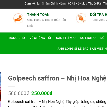
Cam Kết Sản Shẩm Chính Hãng 100% | Hãy Mua Thuốc Rắn Thái Lan Tại Hướng 
THANH TOÁN
ĐỔI TRẢ 
Giao Hàng & Thanh Toán Tận
Trong Vòng 
Nhà
TRANG CHỦ
VỀ CHÚNG TÔI
SẢN PHẨM
DU LỊCH
ĐỔI 
ANH LONG SỈ LẺ ĐẶC SẢN VIỆT 
Golpeech saffron – Nhị Hoa Nghệ
Giá
Giá
500.000
₫
250.000
₫
gốc
hiện
Golpeech saffron – Nhị Hoa Nghệ Tây giúp trắng da, chống
là:
tại