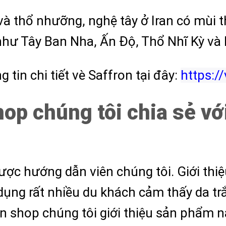
và thổ nhưỡng, nghệ tây ở Iran có mùi t
như Tây Ban Nha, Ấn Độ, Thổ Nhĩ Kỳ và 
 tin chi tiết vè Saffron tại đây:
https:/
op chúng tôi chia sẻ vớ
được hướng dẫn viên chúng tôi. Giới t
 dụng rất nhiều du khách cảm thấy da t
n shop chúng tôi giới thiệu sản phẩm n