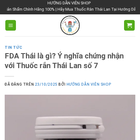
Chuyển
HƯỚNG DẪN VIÊN SHOP
 Hãng 100% | Hãy Mua Thuốc Rắn Thái Lan Tại Hướng Dẫn Viên Shop | Với Giá
đến
nội
dung
TIN TỨC
FDA Thái là gì? Ý nghĩa chứng nhận
với Thuốc rắn Thái Lan số 7
ĐÃ ĐĂNG TRÊN
23/10/2025
BỞI
HƯỚNG DẪN VIÊN SHOP