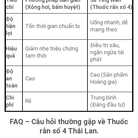
chí
(Xông hơi, bấm huyệt)
(Thuốc rắn số 4)
Độ
Uống nhanh, dễ
tiện
Tốn thời gian chuẩn bị
mang theo
lợi
Điều trị sâu,
Hiệu
Giảm nhẹ triệu chứng
ngăn ngừa tái
quả
tạm thời
phát
Độ
Cao (Sản phẩm
an
Cao
Hoàng gia)
toàn
Chi
Trung bình
Rẻ
phí
(Đáng đầu tư)
FAQ – Câu hỏi thường gặp về Thuốc
rắn số 4 Thái Lan.