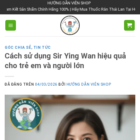
Chuyển
HƯỚNG DẪN VIÊN SHOP
 Shẩm Chính Hãng 100% | Hãy Mua Thuốc Rắn Thái Lan Tại Hướng Dẫn Viên Sh
đến
nội
dung
GÓC CHIA SẺ
,
TIN TỨC
Cách sử dụng Sir Ying Wan hiệu quả
cho trẻ em và người lớn
ĐÃ ĐĂNG TRÊN
04/03/2026
BỞI
HƯỚNG DẪN VIÊN SHOP