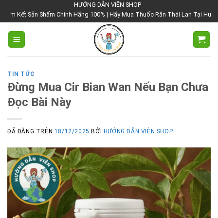
Chuyển
HƯỚNG DẪN VIÊN SHOP
 Shẩm Chính Hãng 100% | Hãy Mua Thuốc Rắn Thái Lan Tại Hướng Dẫn Viên Sh
đến
nội
dung
TIN TỨC
Đừng Mua Cir Bian Wan Nếu Bạn Chưa
Đọc Bài Này
ĐÃ ĐĂNG TRÊN
18/12/2025
BỞI
HƯỚNG DẪN VIÊN SHOP