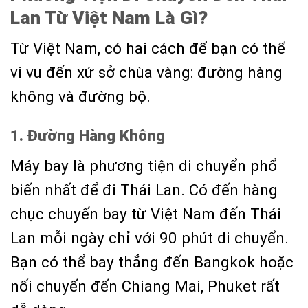
Lan Từ Việt Nam Là Gì?
Từ Việt Nam, có hai cách để bạn có thể
vi vu đến xứ sở chùa vàng: đường hàng
không và đường bộ.
1. Đường Hàng Không
Máy bay là phương tiện di chuyển phổ
biến nhất để đi Thái Lan. Có đến hàng
chục chuyến bay từ Việt Nam đến Thái
Lan mỗi ngày chỉ với 90 phút di chuyển.
Bạn có thể bay thẳng đến Bangkok hoặc
nối chuyến đến Chiang Mai, Phuket rất