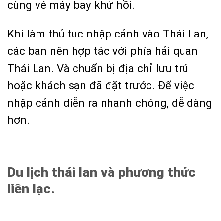
cùng vé máy bay khứ hồi.
Khi làm thủ tục nhập cảnh vào Thái Lan,
các bạn nên hợp tác với phía hải quan
Thái Lan. Và chuẩn bị địa chỉ lưu trú
hoặc khách sạn đã đặt trước. Để việc
nhập cảnh diễn ra nhanh chóng, dễ dàng
hơn.
Du lịch thái lan và phương thức
liên lạc.