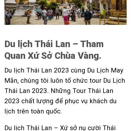
Du lịch Thái Lan – Tham
Quan Xứ Sở Chùa Vàng.
Du lịch Thái Lan 2023 cùng Du Lịch May
Mắn, chúng tôi luôn tổ chức tour Du Lịch
Thái Lan 2023. Những Tour Thái Lan
2023 chất lượng để phục vụ khách du
lịch trên toàn quốc.
Du lịch Thái Lan – Xứ sở nụ cười Thái