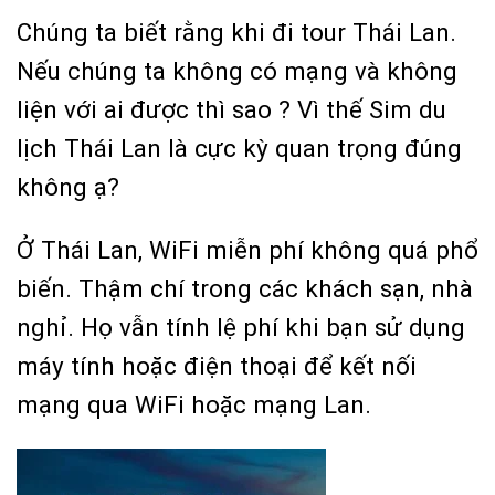
Chúng ta biết rằng khi đi tour Thái Lan.
Nếu chúng ta không có mạng và không
liện với ai được thì sao ? Vì thế Sim du
lịch Thái Lan là cực kỳ quan trọng đúng
không ạ?
Ở Thái Lan, WiFi miễn phí không quá phổ
biến. Thậm chí trong các khách sạn, nhà
nghỉ. Họ vẫn tính lệ phí khi bạn sử dụng
máy tính hoặc điện thoại để kết nối
mạng qua WiFi hoặc mạng Lan.