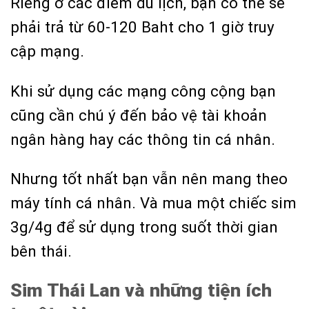
Riêng ở các điểm du lịch, bạn có thể sẽ
phải trả từ 60-120 Baht cho 1 giờ truy
cập mạng.
Khi sử dụng các mạng công cộng bạn
cũng cần chú ý đến bảo vệ tài khoản
ngân hàng hay các thông tin cá nhân.
Nhưng tốt nhất bạn vẫn nên mang theo
máy tính cá nhân. Và mua một chiếc sim
3g/4g để sử dụng trong suốt thời gian
bên thái.
Sim Thái Lan và những tiện ích