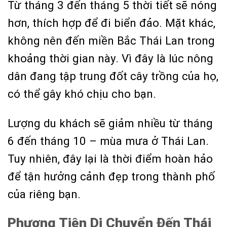
Từ tháng 3 đến tháng 5 thời tiết sẽ nóng
hơn, thích hợp để đi biển đảo. Mặt khác,
không nên đến miền Bắc Thái Lan trong
khoảng thời gian này. Vì đây là lúc nông
dân đang tập trung đốt cây trồng của họ,
có thể gây khó chịu cho bạn.
Lượng du khách sẽ giảm nhiều từ tháng
6 đến tháng 10 – mùa mưa ở Thái Lan.
Tuy nhiên, đây lại là thời điểm hoàn hảo
để tận hưởng cảnh đẹp trong thành phố
của riêng bạn.
Phương Tiện Di Chuyển Đến Thái