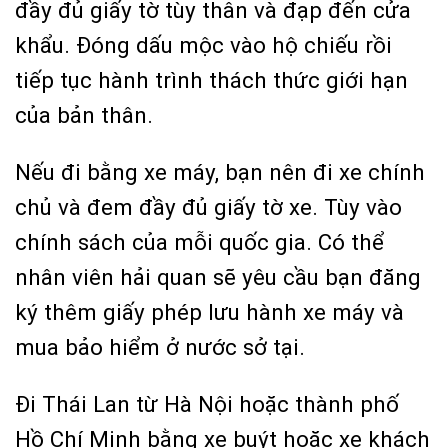
đầy đủ giấy tờ tùy thân và đạp đến cửa
khẩu. Đóng dấu mộc vào hộ chiếu rồi
tiếp tục hành trình thách thức giới hạn
của bản thân.
Nếu đi bằng xe máy, bạn nên đi xe chính
chủ và đem đầy đủ giấy tờ xe. Tùy vào
chính sách của mỗi quốc gia. Có thể
nhân viên hải quan sẽ yêu cầu bạn đăng
ký thêm giấy phép lưu hành xe máy và
mua bảo hiểm ở nước sở tại.
Đi Thái Lan từ Hà Nội hoặc thành phố
Hồ Chí Minh bằng xe buýt hoặc xe khách