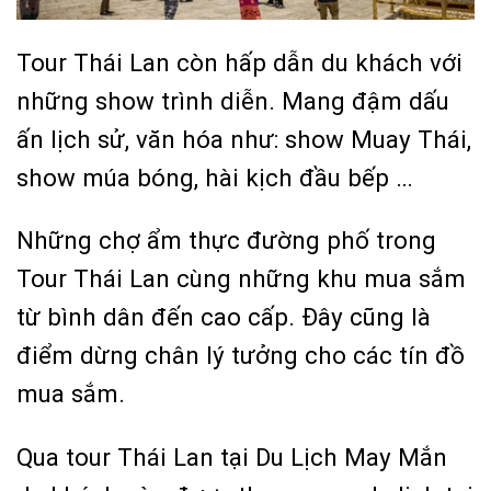
Tour Thái Lan còn hấp dẫn du khách với
những show trình diễn. Mang đậm dấu
ấn lịch sử, văn hóa như: show Muay Thái,
show múa bóng, hài kịch đầu bếp …
Những chợ ẩm thực đường phố trong
Tour Thái Lan cùng những khu mua sắm
từ bình dân đến cao cấp.
Đây cũng là
điểm dừng chân lý tưởng cho các tín đồ
mua sắm.
Qua tour Thái Lan tại Du Lịch May Mắn