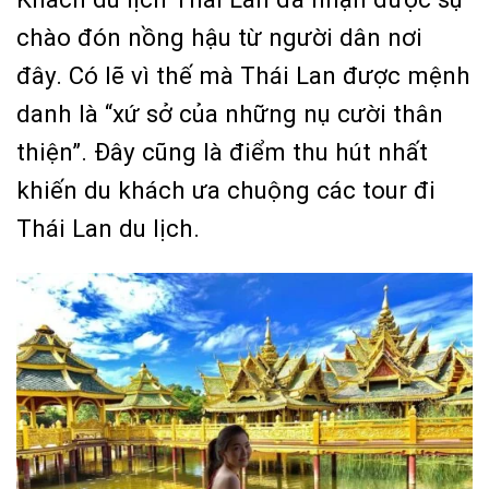
chào đón nồng hậu từ người dân nơi
đây. Có lẽ vì thế mà Thái Lan được mệnh
danh là “xứ sở của những nụ cười thân
thiện”. Đây cũng là điểm thu hút nhất
khiến du khách ưa chuộng các tour đi
Thái Lan du lịch.