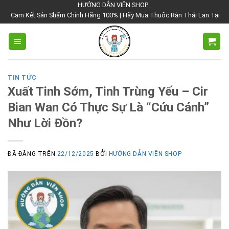
Chuyển
HƯỚNG DẪN VIÊN SHOP
 Sản Shẩm Chính Hãng 100% | Hãy Mua Thuốc Rắn Thái Lan Tại Hướng Dẫn Viê
đến
nội
dung
TIN TỨC
Xuất Tinh Sớm, Tinh Trùng Yếu – Cir
Bian Wan Có Thực Sự Là “Cứu Cánh”
Như Lời Đồn?
ĐÃ ĐĂNG TRÊN
22/12/2025
BỞI
HƯỚNG DẪN VIÊN SHOP