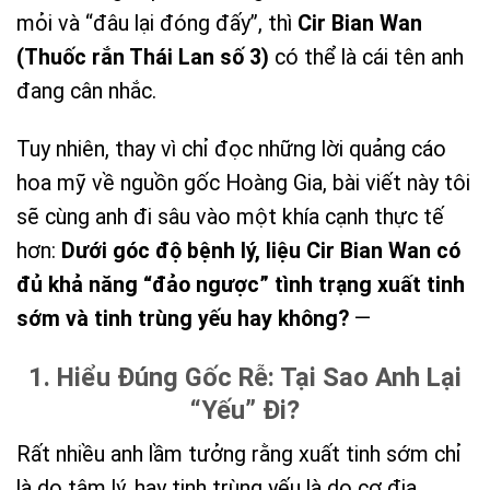
mỏi và “đâu lại đóng đấy”, thì
Cir Bian Wan
(Thuốc rắn Thái Lan số 3)
có thể là cái tên anh
đang cân nhắc.
Tuy nhiên, thay vì chỉ đọc những lời quảng cáo
hoa mỹ về nguồn gốc Hoàng Gia, bài viết này tôi
sẽ cùng anh đi sâu vào một khía cạnh thực tế
hơn:
Dưới góc độ bệnh lý, liệu Cir Bian Wan có
đủ khả năng “đảo ngược” tình trạng xuất tinh
sớm và tinh trùng yếu hay không?
—
1. Hiểu Đúng Gốc Rễ: Tại Sao Anh Lại
“Yếu” Đi?
Rất nhiều anh lầm tưởng rằng xuất tinh sớm chỉ
là do tâm lý, hay tinh trùng yếu là do cơ địa.