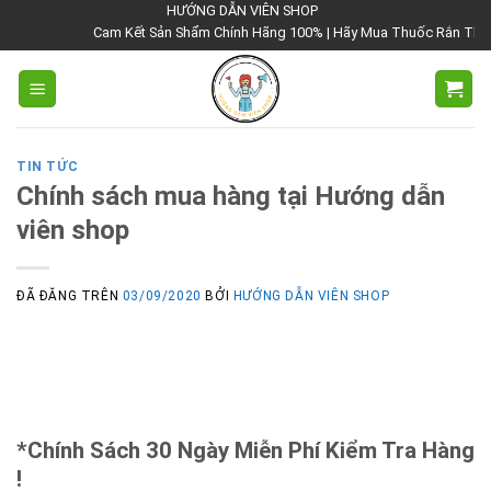
Chuyển
HƯỚNG DẪN VIÊN SHOP
Cam Kết Sản Shẩm Chính Hãng 100% | Hãy Mua Thuốc Rắn Thái Lan 
đến
nội
dung
TIN TỨC
Chính sách mua hàng tại Hướng dẫn
viên shop
ĐÃ ĐĂNG TRÊN
03/09/2020
BỞI
HƯỚNG DẪN VIÊN SHOP
*Chính Sách 30 Ngày Miễn Phí Kiểm Tra Hàng
!